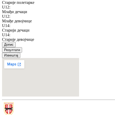
Старије полетарке
U12
:
Млађи дечаци
U12
:
Млађе девојчице
U14
:
Старији дечаци
U14
:
Старије девојчице
Допис
Резултати
Извештај