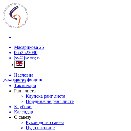
Масарикова 25
0652523090
jsv@jsv.org.rs
Насловна
џудо савез
војводине
Вести
Такмичари
Ранг листа
Клупска ранг листа
Појединачне ранг листе
Клубови
Календар
О савезу
Руководство савеза
Џудо школице