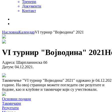
Тренери
Документи
Контакт
Насловна
Календар
VI турнир "Војводина" 2021
VI турнир "Војводина" 2021
Н
Адреса
:
Шарпланинска бб
Датум
:
04.12.2021.
Такмичење "VI турнир "Војводина" 2021" одржано је 04.12.202
године. На овој страници можете погледати све резултате и
бодове, као и клубове и такмичаре који су учествовали.
Основни подаци
Такмичари
Резултати