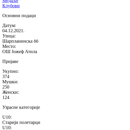
Медаље
Клубови
Основни подаци
Датум
:
04.12.2021.
Улица
:
Шарпланинска бб
Место
:
ОШ Јожеф Атила
Пријаве
Укупно
:
374
Мушки
:
250
Женски
:
124
Узрасне категорије
U10
:
Старији полетарци
U10
: