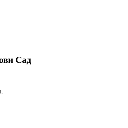
ови Сад
1.