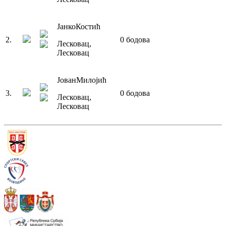
Јанко
Костић
2
.
0
бодова
Лесковац
,
Лесковац
Јован
Милојић
3
.
0
бодова
Лесковац
,
Лесковац