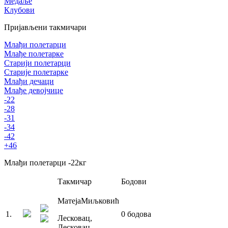
Медаље
Клубови
Пријављени такмичари
Млађи полетарци
Млађе полетарке
Старији полетарци
Старије полетарке
Млађи дечаци
Млађе девојчице
-22
-28
-31
-34
-42
+46
Млађи полетарци
-22
кг
Такмичар
Бодови
Матеја
Миљковић
1
.
0
бодова
Лесковац
,
Лесковац