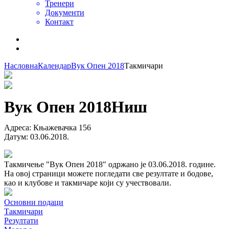
Тренери
Документи
Контакт
Насловна
Календар
Вук Опен 2018
Такмичари
Вук Опен 2018
Ниш
Адреса
:
Књажевачка 156
Датум
:
03.06.2018.
Такмичење "Вук Опен 2018" одржано је 03.06.2018. године.
На овој страници можете погледати све резултате и бодове,
као и клубове и такмичаре који су учествовали.
Основни подаци
Такмичари
Резултати