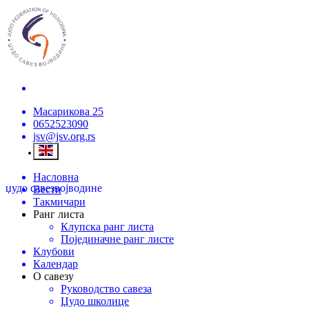
Масарикова 25
0652523090
jsv@jsv.org.rs
Насловна
џудо савез
војводине
Вести
Такмичари
Ранг листа
Клупска ранг листа
Појединачне ранг листе
Клубови
Календар
О савезу
Руководство савеза
Џудо школице