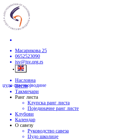
Масарикова 25
0652523090
jsv@jsv.org.rs
Насловна
џудо савез
војводине
Вести
Такмичари
Ранг листа
Клупска ранг листа
Појединачне ранг листе
Клубови
Календар
О савезу
Руководство савеза
Џудо школице