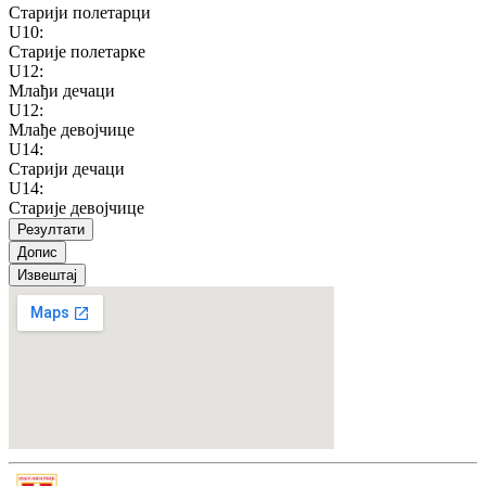
Старији полетарци
U10
:
Старије полетарке
U12
:
Млађи дечаци
U12
:
Млађе девојчице
U14
:
Старији дечаци
U14
:
Старије девојчице
Резултати
Допис
Извештај