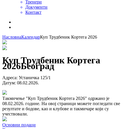
Тренери
Документи
Контакт
Насловна
Календар
Куп Трудбеник Кортега 2026
Куп Трудбеник Кортега
2026
Београд
Адреса
:
Устаничка 125/1
Датум
:
08.02.2026.
Такмичење "Куп Трудбеник Кортега 2026" одржано је
08.02.2026. године. На овој страници можете погледати све
резултате и бодове, као и клубове и такмичаре који су
учествовали.
Основни подаци