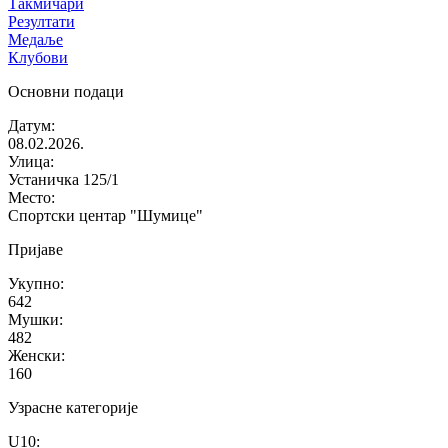
Такмичари
Резултати
Медаље
Клубови
Основни подаци
Датум
:
08.02.2026.
Улица
:
Устаничка 125/1
Место
:
Спортски центар "Шумице"
Пријаве
Укупно
:
642
Мушки
:
482
Женски
:
160
Узрасне категорије
U10
: