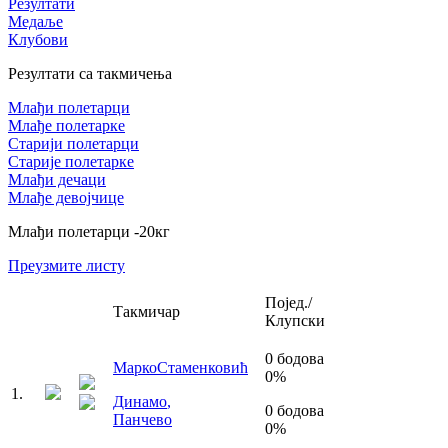
Резултати
Медаље
Клубови
Резултати са такмичења
Млађи полетарци
Млађе полетарке
Старији полетарци
Старије полетарке
Млађи дечаци
Млађе девојчице
Млађи полетарци
-20
кг
Преузмите листу
Појед./
Такмичар
Клупски
0
бодова
Марко
Стаменковић
0
%
1
.
Динамо
,
0
бодова
Панчево
0
%