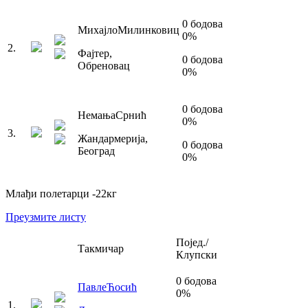
0
бодова
Михајло
Милинковиц
0
%
2
.
Фајтер
,
0
бодова
Обреновац
0
%
0
бодова
Немања
Срнић
0
%
3
.
Жандармерија
,
0
бодова
Београд
0
%
Млађи полетарци
-22
кг
Преузмите листу
Појед./
Такмичар
Клупски
0
бодова
Павле
Ћосић
0
%
1
.