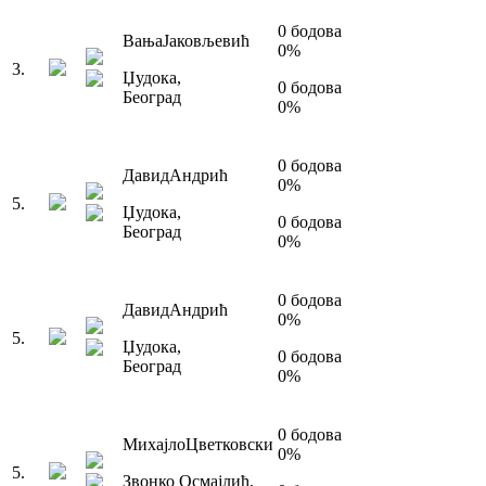
0
бодова
Вања
Јаковљевић
0
%
3
.
Џудока
,
0
бодова
Београд
0
%
0
бодова
Давид
Андрић
0
%
5
.
Џудока
,
0
бодова
Београд
0
%
0
бодова
Давид
Андрић
0
%
5
.
Џудока
,
0
бодова
Београд
0
%
0
бодова
Михајло
Цветковски
0
%
5
.
Звонко Осмајлић
,