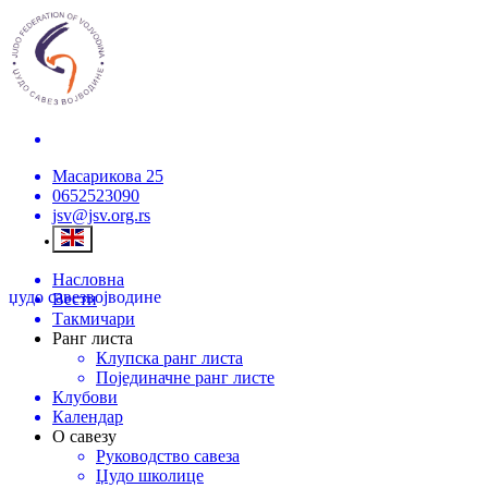
Масарикова 25
0652523090
jsv@jsv.org.rs
Насловна
џудо савез
војводине
Вести
Такмичари
Ранг листа
Клупска ранг листа
Појединачне ранг листе
Клубови
Календар
О савезу
Руководство савеза
Џудо школице