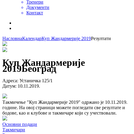
Тренери
Документи
Контакт
Насловна
Календар
Куп Жандармерије 2019
Резултати
Куп Жандармерије
2019
Београд
Адреса
:
Устаничка 125/1
Датум
:
10.11.2019.
Такмичење "Куп Жандармерије 2019" одржано је 10.11.2019.
године. На овој страници можете погледати све резултате и
бодове, као и клубове и такмичаре који су учествовали.
Основни подаци
Такмичари