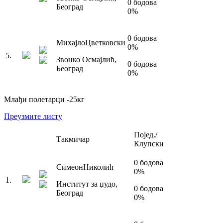
0
бодова
Београд
0
%
0
бодова
Михајло
Цветковски
0
%
5
.
Звонко Осмајлић
,
0
бодова
Београд
0
%
Млађи полетарци
-25
кг
Преузмите листу
Појед./
Такмичар
Клупски
0
бодова
Симеон
Николић
0
%
1
.
Институт за џудо
,
0
бодова
Београд
0
%