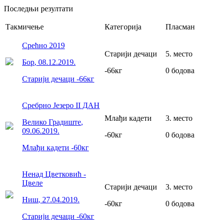
Последњи резултати
Такмичење
Категорија
Пласман
Срећно 2019
Старији дечаци
5
.
место
Бор
,
08.12.2019.
-66
кг
0
бодова
Старији дечаци
-66
кг
Сребрно Језеро II ДАН
Млађи кадети
3
.
место
Велико Градиште
,
09.06.2019.
-60
кг
0
бодова
Млађи кадети
-60
кг
Ненад Цветковић -
Цвеле
Старији дечаци
3
.
место
Ниш
,
27.04.2019.
-60
кг
0
бодова
Старији дечаци
-60
кг