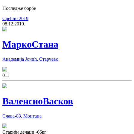
Последње борбе
Срећно 2019
08.12.2019.
Марко
Стана
Академија Јочић
,
Старчево
0
11
Валенсио
Васков
Слава-83
,
Монтана
Старији дечаци
-66
кг