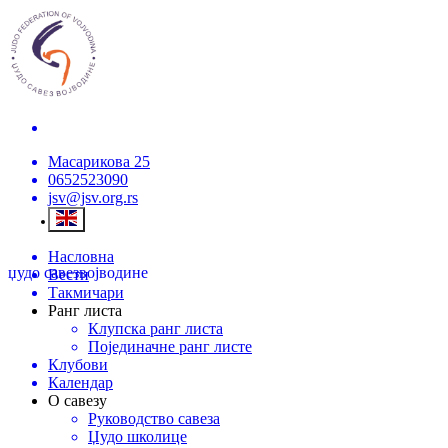
Масарикова 25
0652523090
jsv@jsv.org.rs
Насловна
џудо савез
војводине
Вести
Такмичари
Ранг листа
Клупска ранг листа
Појединачне ранг листе
Клубови
Календар
О савезу
Руководство савеза
Џудо школице