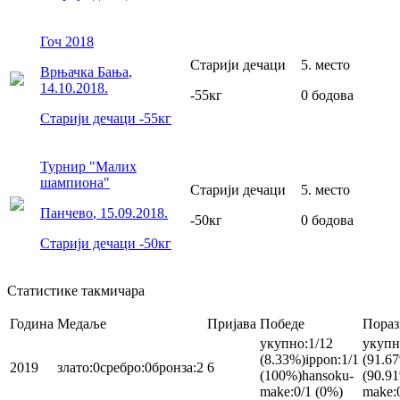
Гоч 2018
Старији дечаци
5
.
место
Врњачка Бања
,
14.10.2018.
-55
кг
0
бодова
Старији дечаци
-55
кг
Турнир "Малих
шампиона"
Старији дечаци
5
.
место
Панчево
,
15.09.2018.
-50
кг
0
бодова
Старији дечаци
-50
кг
Статистике такмичара
Година
Медаље
Пријава
Победе
Пораз
укупно
:
1/12
укупн
(8.33%)
ippon
:
1/1
(91.6
2019
злато
:
0
сребро
:
0
бронза
:
2
6
(100%)
hansoku-
(90.9
make
:
0/1 (0%)
make
: