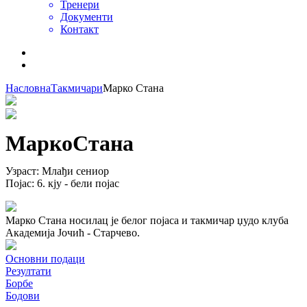
Тренери
Документи
Контакт
Насловна
Такмичари
Марко Стана
Марко
Стана
Узраст
:
Млађи сениор
Појас
:
6. кју - бели појас
Марко Стана носилац је белог појаса и такмичар џудо клуба
Академија Јочић - Старчево.
Основни подаци
Резултати
Борбе
Бодови