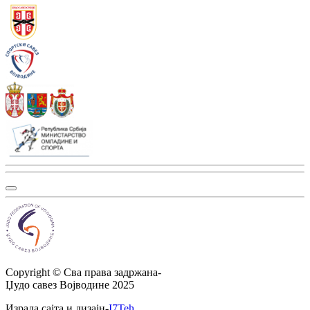
Copyright ©
Сва права задржана
-
Џудо савез Војводине
2025
Израда сајта и дизајн
-
I7Teh