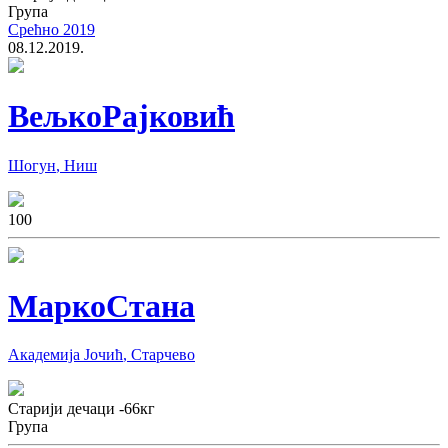
Група
Срећно 2019
08.12.2019.
Вељко
Рајковић
Шогун
,
Ниш
10
0
Марко
Стана
Академија Јочић
,
Старчево
Старији дечаци
-66
кг
Група