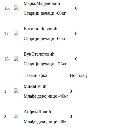
Марко
Марјановић
16
.
0
Старији дечаци
-60
кг
Василије
Јововић
17
.
0
Старији дечаци
-60
кг
Вук
Сталетовић
18
.
0
Старији дечаци
+73
кг
Такмичарка
Носилац
Мина
Гачић
1
.
0
Млађе девојчице
-40
кг
Анђела
Лолић
2
.
0
Млађе девојчице
-48
кг