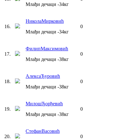
Млађи дечаци
-34
кг
Никола
Мирковић
16
.
0
Млађи дечаци
-34
кг
Филип
Максимовић
17
.
0
Млађи дечаци
-38
кг
Алекса
Ђуровић
18
.
0
Млађи дечаци
-38
кг
Милош
Ђорђевић
19
.
0
Млађи дечаци
-38
кг
Стефан
Васовић
20
.
0