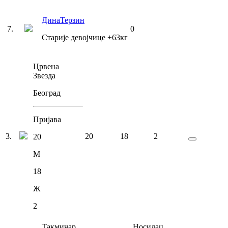
Дина
Терзин
7
.
0
Старије девојчице
+63
кг
Црвена
Звезда
Београд
Пријава
3
.
20
18
2
20
М
18
Ж
2
Такмичар
Носилац