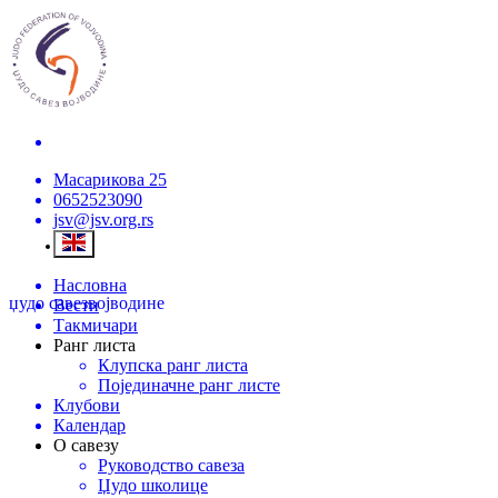
Масарикова 25
0652523090
jsv@jsv.org.rs
Насловна
џудо савез
војводине
Вести
Такмичари
Ранг листа
Клупска ранг листа
Појединачне ранг листе
Клубови
Календар
О савезу
Руководство савеза
Џудо школице