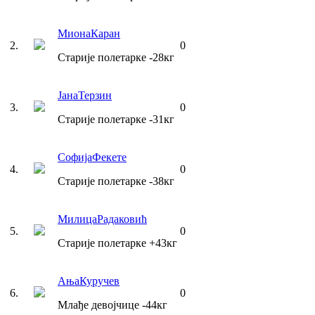
Миона
Каран
2
.
0
Старије полетарке
-28
кг
Јана
Терзин
3
.
0
Старије полетарке
-31
кг
Софија
Фекете
4
.
0
Старије полетарке
-38
кг
Милица
Радаковић
5
.
0
Старије полетарке
+43
кг
Ања
Куручев
6
.
0
Млађе девојчице
-44
кг