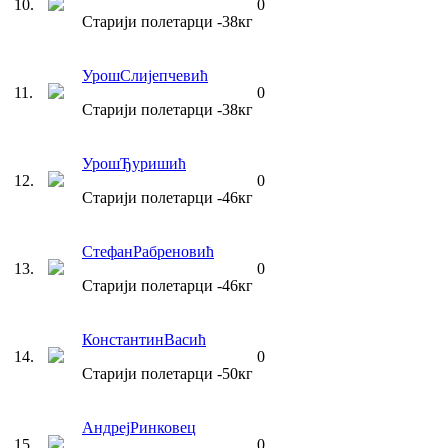
10
.
0
Старији полетарци
-38
кг
Урош
Слијепчевић
11
.
0
Старији полетарци
-38
кг
Урош
Ђуришић
12
.
0
Старији полетарци
-46
кг
Стефан
Рабреновић
13
.
0
Старији полетарци
-46
кг
Константин
Васић
14
.
0
Старији полетарци
-50
кг
Андреј
Ринковец
15
.
0