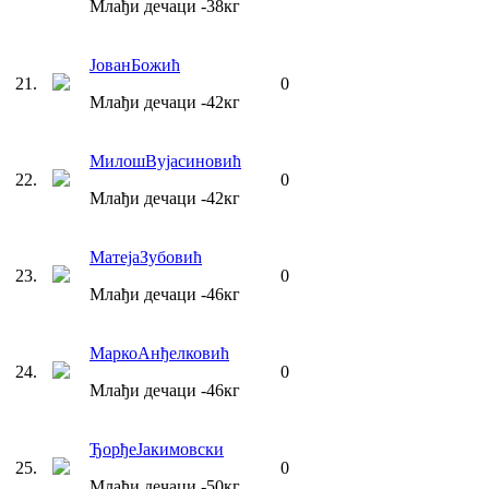
Млађи дечаци
-38
кг
Јован
Божић
21
.
0
Млађи дечаци
-42
кг
Милош
Вујасиновић
22
.
0
Млађи дечаци
-42
кг
Матеја
Зубовић
23
.
0
Млађи дечаци
-46
кг
Марко
Анђелковић
24
.
0
Млађи дечаци
-46
кг
Ђорђе
Јакимовски
25
.
0
Млађи дечаци
-50
кг