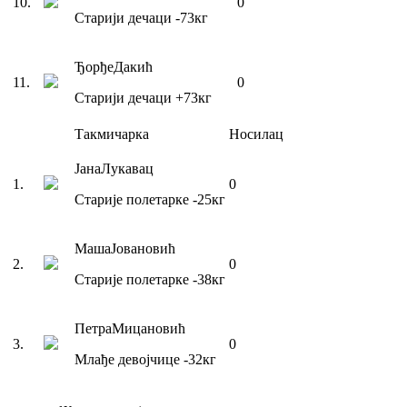
10
.
0
Старији дечаци
-73
кг
Ђорђе
Дакић
11
.
0
Старији дечаци
+73
кг
Такмичарка
Носилац
Јана
Лукавац
1
.
0
Старије полетарке
-25
кг
Маша
Јовановић
2
.
0
Старије полетарке
-38
кг
Петра
Мицановић
3
.
0
Млађе девојчице
-32
кг