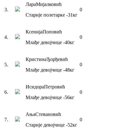
Лара
Мијалковић
3
.
0
Старије полетарке
-31
кг
Ксенија
Поповић
4
.
0
Млађе девојчице
-40
кг
Кристина
Ђорђевић
5
.
0
Млађе девојчице
-48
кг
Исидора
Петровић
6
.
0
Млађе девојчице
-56
кг
Ања
Стевановић
7
.
0
Старије девојчице
-52
кг