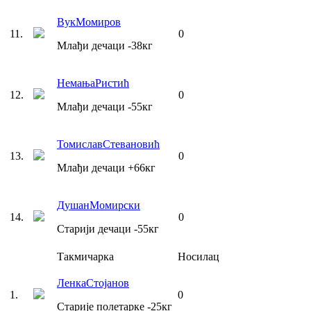
Вук
Момиров
11
.
0
Млађи дечаци
-38
кг
Немања
Ристић
12
.
0
Млађи дечаци
-55
кг
Томислав
Стевановић
13
.
0
Млађи дечаци
+66
кг
Душан
Момирски
14
.
0
Старији дечаци
-55
кг
Такмичарка
Носилац
Ленка
Стојанов
1
.
0
Старије полетарке
-25
кг