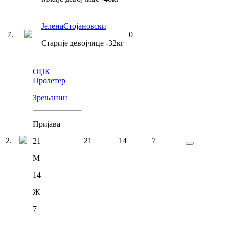
Јелена
Стојановски
7
.
0
Старије девојчице
-32
кг
ОЏК
Пролетер
Зрењанин
Пријава
2
.
21
14
7
21
М
14
Ж
7