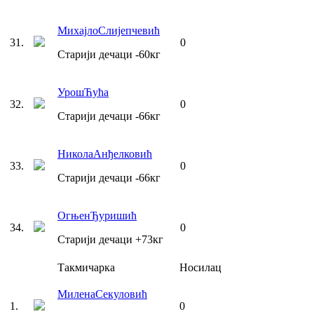
Михајло
Слијепчевић
31
.
0
Старији дечаци
-60
кг
Урош
Ћућа
32
.
0
Старији дечаци
-66
кг
Никола
Анђелковић
33
.
0
Старији дечаци
-66
кг
Огњен
Ђуришић
34
.
0
Старији дечаци
+73
кг
Такмичарка
Носилац
Милена
Секуловић
1
.
0