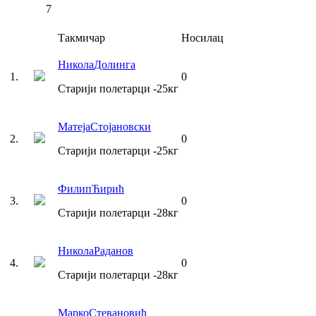
7
Такмичар
Носилац
Никола
Долинга
1
.
0
Старији полетарци
-25
кг
Матеја
Стојановски
2
.
0
Старији полетарци
-25
кг
Филип
Ћирић
3
.
0
Старији полетарци
-28
кг
Никола
Раданов
4
.
0
Старији полетарци
-28
кг
Марко
Стевановић