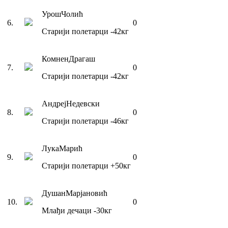
Урош
Чолић
6
.
0
Старији полетарци
-42
кг
Комнен
Драгаш
7
.
0
Старији полетарци
-42
кг
Андреј
Недевски
8
.
0
Старији полетарци
-46
кг
Лука
Марић
9
.
0
Старији полетарци
+50
кг
Душан
Марјановић
10
.
0
Млађи дечаци
-30
кг