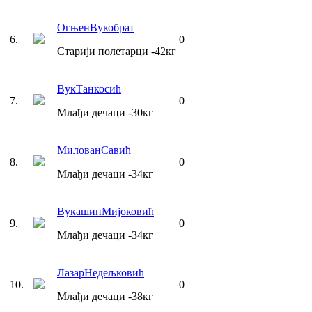
Огњен
Вукобрат
6
.
0
Старији полетарци
-42
кг
Вук
Танкосић
7
.
0
Млађи дечаци
-30
кг
Милован
Савић
8
.
0
Млађи дечаци
-34
кг
Вукашин
Мијоковић
9
.
0
Млађи дечаци
-34
кг
Лазар
Недељковић
10
.
0
Млађи дечаци
-38
кг