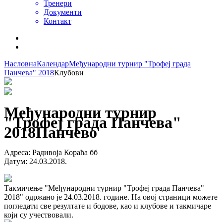
Тренери
Документи
Контакт
Насловна
Календар
Међународни турнир "Трофеј града
Панчева" 2018
Клубови
Међународни турнир
"Трофеј града Панчева"
2018
Панчево
Адреса
:
Радивоја Кораћа бб
Датум
:
24.03.2018.
Такмичење "Међународни турнир "Трофеј града Панчева"
2018" одржано је 24.03.2018. године. На овој страници можете
погледати све резултате и бодове, као и клубове и такмичаре
који су учествовали.