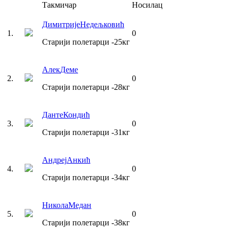
Такмичар
Носилац
Димитрије
Недељковић
1
.
0
Старији полетарци
-25
кг
Алек
Деме
2
.
0
Старији полетарци
-28
кг
Данте
Кондић
3
.
0
Старији полетарци
-31
кг
Андреј
Анкић
4
.
0
Старији полетарци
-34
кг
Никола
Медан
5
.
0
Старији полетарци
-38
кг