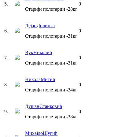
5
.
0
Старији полетарци
-28
кг
Дејан
Долинга
6
.
0
Старији полетарци
-31
кг
Вук
Николић
7
.
0
Старији полетарци
-31
кг
Никола
Митић
8
.
0
Старији полетарци
-34
кг
Душан
Станковић
9
.
0
Старији полетарци
-38
кг
Михајло
Шугић