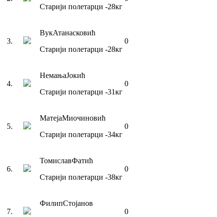
Старији полетарци
-28
кг
Вук
Атанасковић
3
.
0
Старији полетарци
-28
кг
Немања
Јокић
4
.
0
Старији полетарци
-31
кг
Матеја
Миочиновић
5
.
0
Старији полетарци
-34
кг
Томислав
Фатић
6
.
0
Старији полетарци
-38
кг
Филип
Стојанов
7
.
0