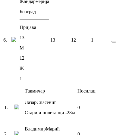
Жандармерија
Београд
Пријава
13
6
.
13
12
1
М
12
Ж
1
Такмичар
Носилац
Лазар
Спасенић
1
.
0
Старији полетарци
-28
кг
Владимир
Марић
2
.
0