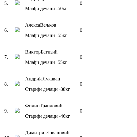
5
.
0
Млађи дечаци
-50
кг
Алекса
Вељков
6
.
0
Млађи дечаци
-55
кг
Виктор
Батизић
7
.
0
Млађи дечаци
-55
кг
Андрија
Лукавац
8
.
0
Старији дечаци
-38
кг
Филип
Траиловић
9
.
0
Старији дечаци
-46
кг
Димитрије
Јовановић