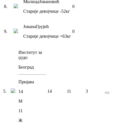
Милица
Јовановић
8
.
0
Старије девојчице
-52
кг
Јована
Грујић
9
.
0
Старије девојчице
+63
кг
Институт за
џудо
Београд
Пријава
5
.
14
11
3
14
М
11
Ж