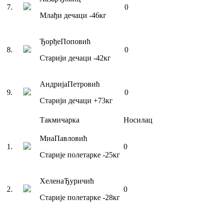
7
.
0
Млађи дечаци
-46
кг
Ђорђе
Поповић
8
.
0
Старији дечаци
-42
кг
Андрија
Петровић
9
.
0
Старији дечаци
+73
кг
Такмичарка
Носилац
Миа
Павловић
1
.
0
Старије полетарке
-25
кг
Хелена
Ђуричић
2
.
0
Старије полетарке
-28
кг