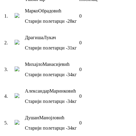
Марко
Обрадовић
1
.
0
Старији полетарци
-28
кг
Драгиша
Лукач
2
.
0
Старији полетарци
-31
кг
Михајло
Манасијевић
3
.
0
Старији полетарци
-34
кг
Александар
Маринковић
4
.
0
Старији полетарци
-34
кг
Душан
Манојловић
5
.
0
Старији полетарци
-34
кг