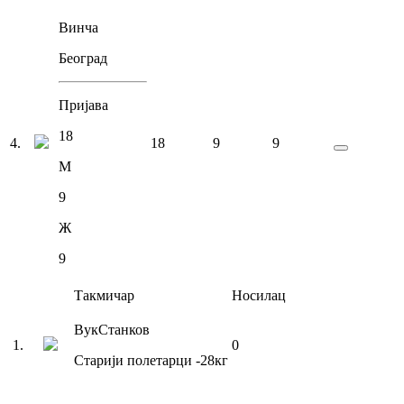
Винча
Београд
Пријава
18
4
.
18
9
9
М
9
Ж
9
Такмичар
Носилац
Вук
Станков
1
.
0
Старији полетарци
-28
кг