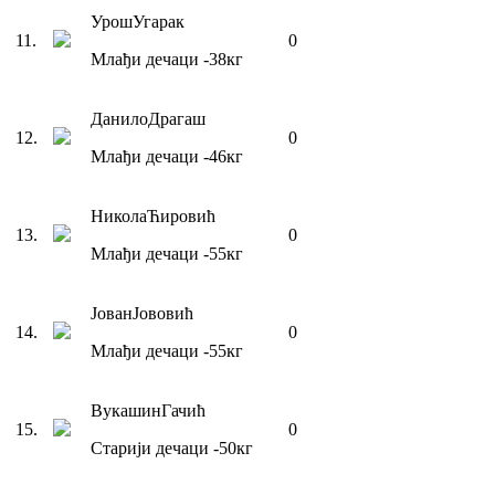
Урош
Угарак
11
.
0
Млађи дечаци
-38
кг
Данило
Драгаш
12
.
0
Млађи дечаци
-46
кг
Никола
Ћировић
13
.
0
Млађи дечаци
-55
кг
Јован
Јововић
14
.
0
Млађи дечаци
-55
кг
Вукашин
Гачић
15
.
0
Старији дечаци
-50
кг