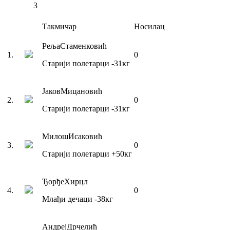
3
Такмичар
Носилац
Реља
Стаменковић
1
.
0
Старији полетарци
-31
кг
Јаков
Мицановић
2
.
0
Старији полетарци
-31
кг
Милош
Исаковић
3
.
0
Старији полетарци
+50
кг
Ђорђе
Хирцл
4
.
0
Млађи дечаци
-38
кг
Андреј
Дрчелић