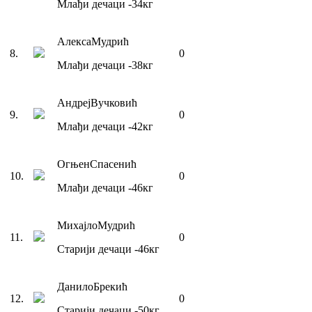
Млађи дечаци
-34
кг
Алекса
Мудрић
8
.
0
Млађи дечаци
-38
кг
Андреј
Вучковић
9
.
0
Млађи дечаци
-42
кг
Огњен
Спасенић
10
.
0
Млађи дечаци
-46
кг
Михајло
Мудрић
11
.
0
Старији дечаци
-46
кг
Данило
Брекић
12
.
0
Старији дечаци
-50
кг