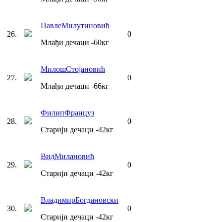
Павле
Милутиновић
26
.
0
Млађи дечаци
-60
кг
Милош
Стојановић
27
.
0
Млађи дечаци
-66
кг
Филип
Француз
28
.
0
Старији дечаци
-42
кг
Вид
Милановић
29
.
0
Старији дечаци
-42
кг
Владимир
Богдановски
30
.
0
Старији дечаци
-42
кг