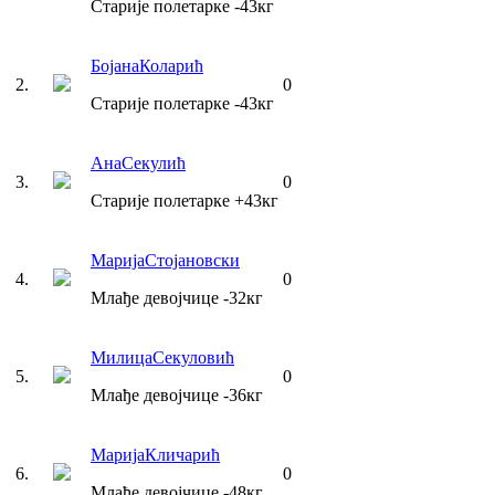
Старије полетарке
-43
кг
Бојана
Коларић
2
.
0
Старије полетарке
-43
кг
Ана
Секулић
3
.
0
Старије полетарке
+43
кг
Марија
Стојановски
4
.
0
Млађе девојчице
-32
кг
Милица
Секуловић
5
.
0
Млађе девојчице
-36
кг
Марија
Кличарић
6
.
0
Млађе девојчице
-48
кг