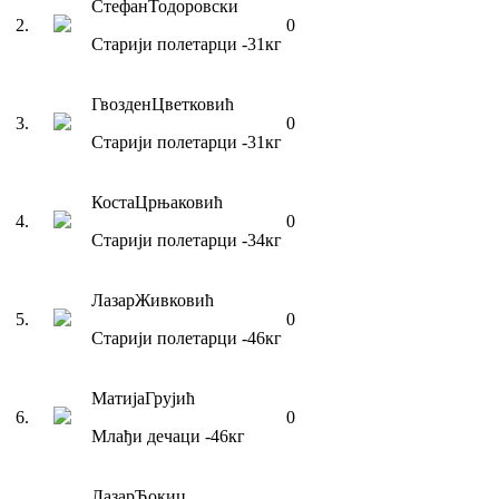
Стефан
Тодоровски
2
.
0
Старији полетарци
-31
кг
Гвозден
Цветковић
3
.
0
Старији полетарци
-31
кг
Коста
Црњаковић
4
.
0
Старији полетарци
-34
кг
Лазар
Живковић
5
.
0
Старији полетарци
-46
кг
Матија
Грујић
6
.
0
Млађи дечаци
-46
кг
Лазар
Ђокиц