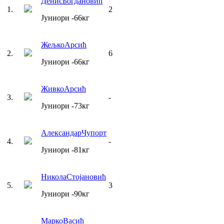
Денис
Богдановић
1
.
2
Јуниори
-66
кг
Жељко
Арсић
2
.
6
Јуниори
-66
кг
Живко
Арсић
3
.
-
Јуниори
-73
кг
Александар
Чупорт
4
.
-
Јуниори
-81
кг
Никола
Стојановић
5
.
3
Јуниори
-90
кг
Марко
Васић