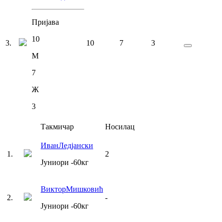
Пријава
10
3
.
10
7
3
М
7
Ж
3
Такмичар
Носилац
Иван
Ледјански
1
.
2
Јуниори
-60
кг
Виктор
Мишковић
2
.
-
Јуниори
-60
кг