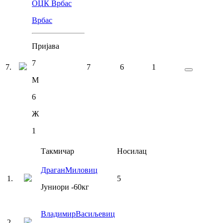
ОЏК Врбас
Врбас
Пријава
7
7
.
7
6
1
М
6
Ж
1
Такмичар
Носилац
Драган
Миловиц
1
.
5
Јуниори
-60
кг
Владимир
Васиљевиц
2
.
-