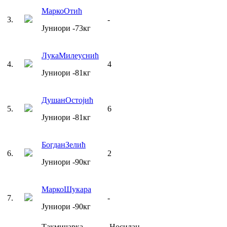
Марко
Отић
3
.
-
Јуниори
-73
кг
Лука
Милеуснић
4
.
4
Јуниори
-81
кг
Душан
Остојић
5
.
6
Јуниори
-81
кг
Богдан
Зелић
6
.
2
Јуниори
-90
кг
Марко
Шукара
7
.
-
Јуниори
-90
кг
Такмичарка
Носилац