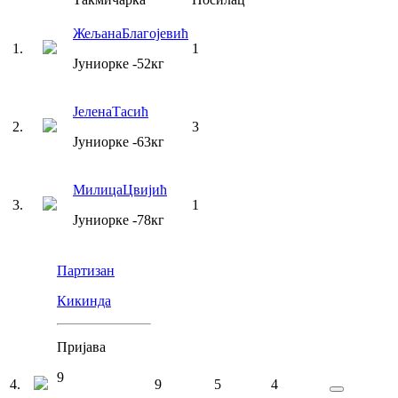
Жељана
Благојевић
1
.
1
Јуниорке
-52
кг
Јелена
Тасић
2
.
3
Јуниорке
-63
кг
Милица
Цвијић
3
.
1
Јуниорке
-78
кг
Партизан
Кикинда
Пријава
9
4
.
9
5
4