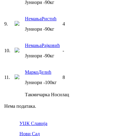
Јуниори
-90
кг
Немања
Ристић
9
.
4
Јуниори
-90
кг
Немања
Рајковић
10
.
-
Јуниори
-90
кг
Марко
Делић
11
.
8
Јуниори
-100
кг
Такмичарка
Носилац
Нема података.
УЏК Славија
Нови Сад