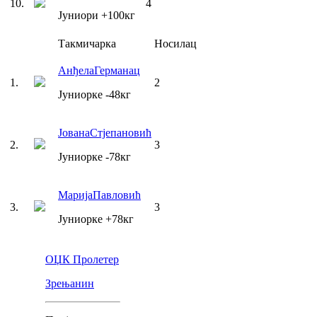
10
.
4
Јуниори
+100
кг
Такмичарка
Носилац
Анђела
Германац
1
.
2
Јуниорке
-48
кг
Јована
Стјепановић
2
.
3
Јуниорке
-78
кг
Марија
Павловић
3
.
3
Јуниорке
+78
кг
ОЏК Пролетер
Зрењанин