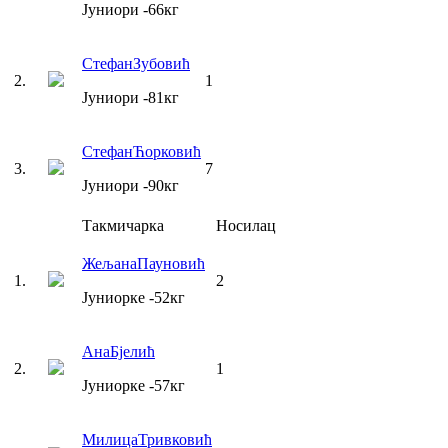
Јуниори
-66
кг
Стефан
Зубовић
2
.
1
Јуниори
-81
кг
Стефан
Ћорковић
3
.
7
Јуниори
-90
кг
Такмичарка
Носилац
Жељана
Пауновић
1
.
2
Јуниорке
-52
кг
Ана
Бјелић
2
.
1
Јуниорке
-57
кг
Милица
Тривковић