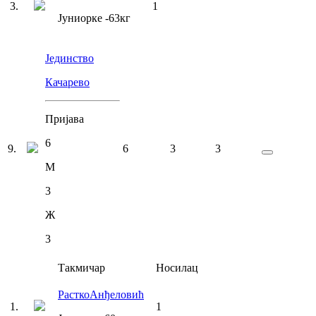
3
.
1
Јуниорке
-63
кг
Јединство
Качарево
Пријава
6
9
.
6
3
3
М
3
Ж
3
Такмичар
Носилац
Растко
Анђеловић
1
.
1