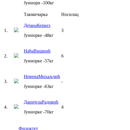
Јуниори
-100
кг
Такмичарка
Носилац
Дејана
Керкез
1
.
3
Јуниорке
-48
кг
Нађа
Вишнић
2
.
6
Јуниорке
-57
кг
Невена
Михаљчић
3
.
-
Јуниорке
-63
кг
Данијела
Радовић
4
.
4
Јуниорке
-70
кг
Филоктет