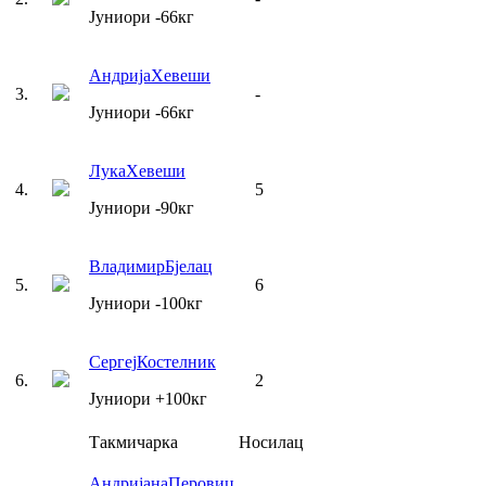
Јуниори
-66
кг
Андрија
Хевеши
3
.
-
Јуниори
-66
кг
Лука
Хевеши
4
.
5
Јуниори
-90
кг
Владимир
Бјелац
5
.
6
Јуниори
-100
кг
Сергеј
Костелник
6
.
2
Јуниори
+100
кг
Такмичарка
Носилац
Андријана
Перовиц