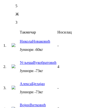
5
Ж
3
Такмичар
Носилац
Никола
Новаковић
1
.
-
Јуниори
-60
кг
Угљеша
Вукобратовић
2
.
4
Јуниори
-73
кг
Алекса
Бјелајац
3
.
-
Јуниори
-73
кг
Војин
Витковић