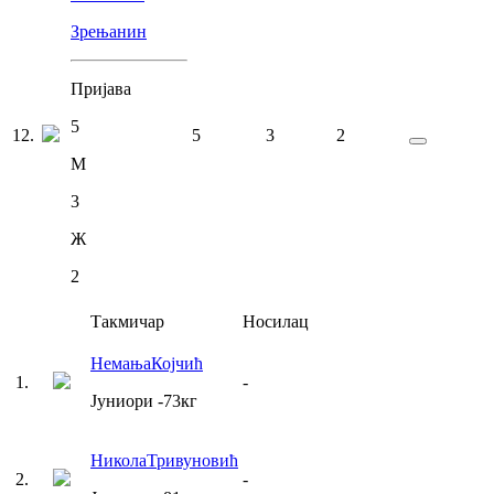
Зрењанин
Пријава
5
12
.
5
3
2
М
3
Ж
2
Такмичар
Носилац
Немања
Којчић
1
.
-
Јуниори
-73
кг
Никола
Тривуновић
2
.
-