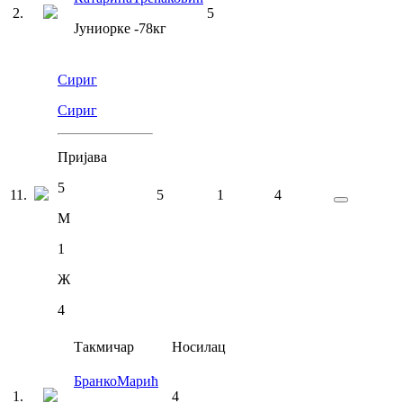
2
.
5
Јуниорке
-78
кг
Сириг
Сириг
Пријава
5
11
.
5
1
4
М
1
Ж
4
Такмичар
Носилац
Бранко
Марић
1
.
4