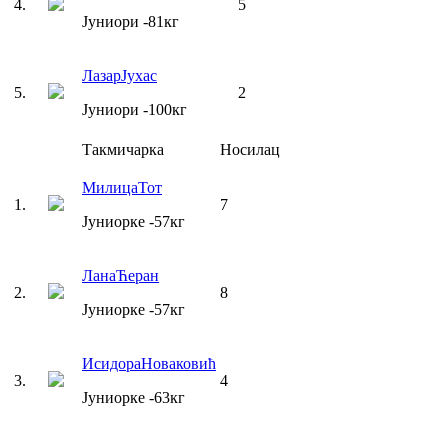
4
.
5
Јуниори
-81
кг
Лазар
Јухас
5
.
2
Јуниори
-100
кг
Такмичарка
Носилац
Милица
Тот
1
.
7
Јуниорке
-57
кг
Лана
Ћеран
2
.
8
Јуниорке
-57
кг
Исидора
Новаковић
3
.
4
Јуниорке
-63
кг