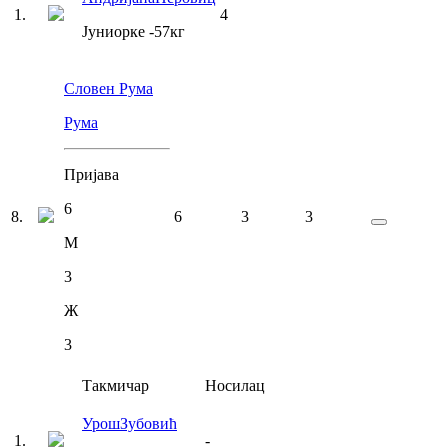
1
.
4
Јуниорке
-57
кг
Словен Рума
Рума
Пријава
6
8
.
6
3
3
М
3
Ж
3
Такмичар
Носилац
Урош
Зубовић
1
.
-