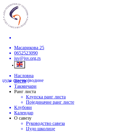
Масарикова 25
0652523090
jsv@jsv.org.rs
Насловна
џудо савез
војводине
Вести
Такмичари
Ранг листа
Клупска ранг листа
Појединачне ранг листе
Клубови
Календар
О савезу
Руководство савеза
Џудо школице