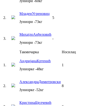
Јуниори
-60
кг
Младен
Угреновиц
2
.
5
Јуниори
-73
кг
Михајло
Анђеловић
3
.
-
Јуниори
-73
кг
Такмичарка
Носилац
Андријана
Кртенић
1
.
1
Јуниорке
-48
кг
Александра
Димитровски
2
.
8
Јуниорке
-52
кг
Кристина
Бјелчевић