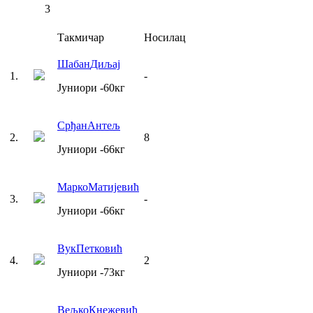
3
Такмичар
Носилац
Шабан
Диљај
1
.
-
Јуниори
-60
кг
Срђан
Антељ
2
.
8
Јуниори
-66
кг
Марко
Матијевић
3
.
-
Јуниори
-66
кг
Вук
Петковић
4
.
2
Јуниори
-73
кг
Вељко
Кнежевић