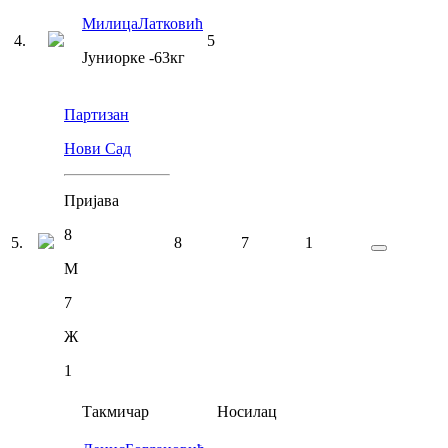
Милица
Латковић
4
.
5
Јуниорке
-63
кг
Партизан
Нови Сад
Пријава
8
5
.
8
7
1
М
7
Ж
1
Такмичар
Носилац