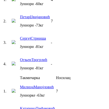
Јуниори
-60
кг
Петар
Цвијановић
2
.
7
Јуниори
-73
кг
Сергеј
Стрниша
3
.
-
Јуниори
-81
кг
Огњен
Трогрлић
4
.
-
Јуниори
-81
кг
Такмичарка
Носилац
Милица
Манојловић
1
.
7
Јуниорке
-63
кг
Катарина
Трећаковић