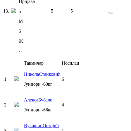
Пријава
13
.
5
5
5
М
5
Ж
-
Такмичар
Носилац
Никола
Станковић
1
.
6
Јуниори
-60
кг
Алекса
Бубало
2
.
4
Јуниори
-66
кг
Вукашин
Остојић
3
.
1