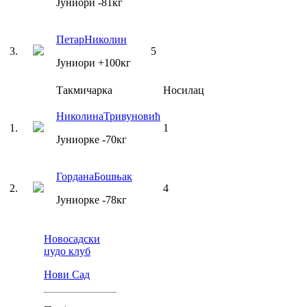
Јуниори
-81
кг
Петар
Николин
3
.
5
Јуниори
+100
кг
Такмичарка
Носилац
Николина
Тривуновић
1
.
1
Јуниорке
-70
кг
Гордана
Бошњак
2
.
4
Јуниорке
-78
кг
Новосадски
џудо клуб
Нови Сад