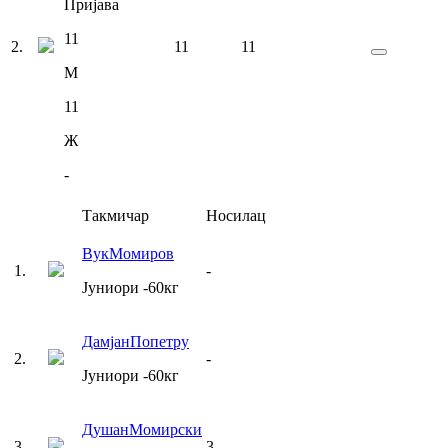
Пријава
11
2
.
11
11
М
11
Ж
-
Такмичар
Носилац
Вук
Момиров
1
.
-
Јуниори
-60
кг
Дамјан
Попетру
2
.
-
Јуниори
-60
кг
Душан
Момирски
3
.
3