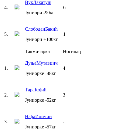
Вук
Лакатуш
4
.
6
Јуниори
-90
кг
Слободан
Бакић
5
.
1
Јуниори
+100
кг
Такмичарка
Носилац
Дуња
Мутавџич
1
.
4
Јуниорке
-48
кг
Тара
Којић
2
.
3
Јуниорке
-52
кг
Нађа
Иличин
3
.
-
Јуниорке
-57
кг