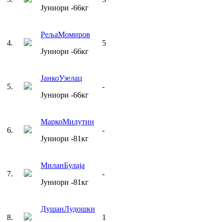
Јуниори
-66
кг
Реља
Момиров
4
.
5
Јуниори
-66
кг
Јанко
Узелац
5
.
-
Јуниори
-66
кг
Марко
Милутин
6
.
-
Јуниори
-81
кг
Милан
Булаја
7
.
-
Јуниори
-81
кг
Душан
Лудошки
8
.
1