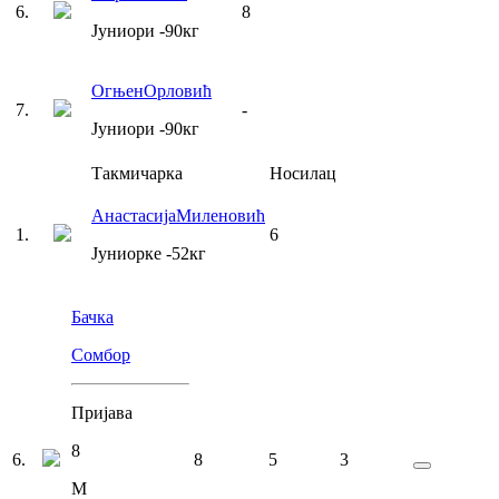
6
.
8
Јуниори
-90
кг
Огњен
Орловић
7
.
-
Јуниори
-90
кг
Такмичарка
Носилац
Анастасија
Миленовић
1
.
6
Јуниорке
-52
кг
Бачка
Сомбор
Пријава
8
6
.
8
5
3
М