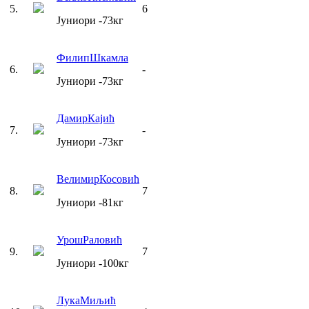
5
.
6
Јуниори
-73
кг
Филип
Шкамла
6
.
-
Јуниори
-73
кг
Дамир
Кајић
7
.
-
Јуниори
-73
кг
Велимир
Косовић
8
.
7
Јуниори
-81
кг
Урош
Раловић
9
.
7
Јуниори
-100
кг
Лука
Миљић