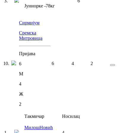
3
.
6
Јуниорке
-78
кг
Сирмијум
Сремска
Митровица
Пријава
10
.
6
4
2
6
М
4
Ж
2
Такмичар
Носилац
Милош
Новић
1
.
4