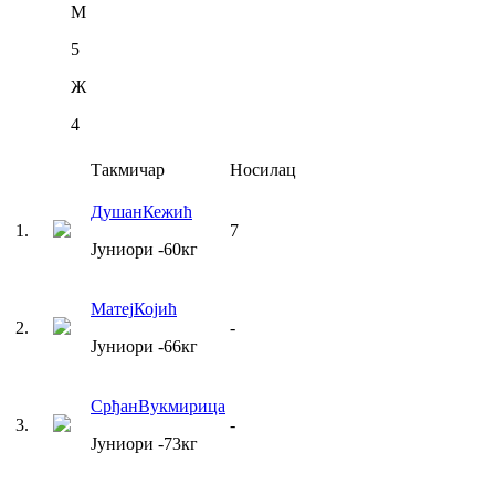
М
5
Ж
4
Такмичар
Носилац
Душан
Кежић
1
.
7
Јуниори
-60
кг
Матеј
Којић
2
.
-
Јуниори
-66
кг
Срђан
Вукмирица
3
.
-
Јуниори
-73
кг