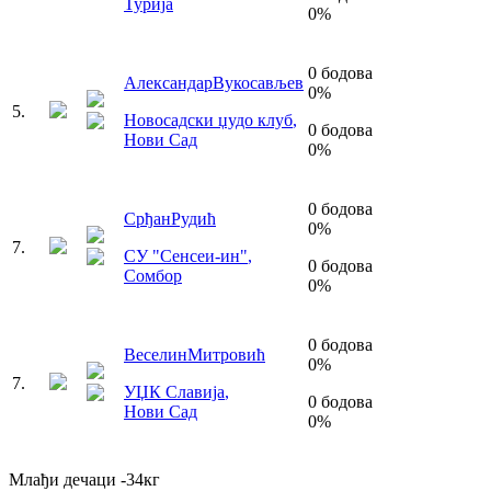
Турија
0
%
0
бодова
Александар
Вукосављев
0
%
5
.
Новосадски џудо клуб
,
0
бодова
Нови Сад
0
%
0
бодова
Срђан
Рудић
0
%
7
.
СУ "Сенсеи-ин"
,
0
бодова
Сомбор
0
%
0
бодова
Веселин
Митровић
0
%
7
.
УЏК Славија
,
0
бодова
Нови Сад
0
%
Млађи дечаци
-34
кг