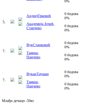
0
%
0
бодова
Андреј
Грковић
0
%
5
.
Академија Јочић
,
0
бодова
Старчево
0
%
0
бодова
Вук
Станковић
0
%
7
.
Тамиш
,
0
бодова
Панчево
0
%
0
бодова
Вукан
Таушан
0
%
7
.
Тамиш
,
0
бодова
Панчево
0
%
Млађи дечаци
-50
кг