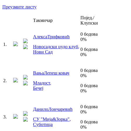
Преузмите листу
Појед./
Такмичар
Клупски
0
бодова
Алекса
Трифковић
0
%
1
.
Новосадски џудо клуб
,
0
бодова
Нови Сад
0
%
0
бодова
Вања
Лепеш ковач
0
%
2
.
Младост
,
0
бодова
Бечеј
0
%
0
бодова
Данило
Лончаревић
0
%
3
.
СУ "Мија&Зорка"
,
0
бодова
Суботица
0
%