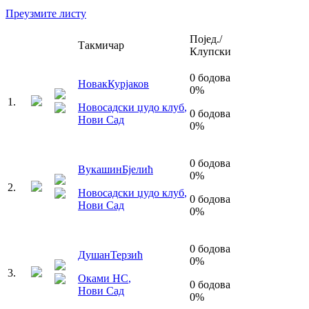
Преузмите листу
Појед./
Такмичар
Клупски
0
бодова
Новак
Курјаков
0
%
1
.
Новосадски џудо клуб
,
0
бодова
Нови Сад
0
%
0
бодова
Вукашин
Бјелић
0
%
2
.
Новосадски џудо клуб
,
0
бодова
Нови Сад
0
%
0
бодова
Душан
Терзић
0
%
3
.
Оками НС
,
0
бодова
Нови Сад
0
%