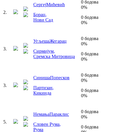
0
бодова
Сергеј
Мићевић
0
%
2
.
Борац
,
0
бодова
Нови Сад
0
%
0
бодова
Угљеша
Жегарац
0
%
3
.
Сирмијум
,
0
бодова
Сремска Митровица
0
%
0
бодова
Синиша
Попесков
0
%
3
.
Партизан
,
0
бодова
Кикинда
0
%
0
бодова
Немања
Параклис
0
%
5
.
Словен Рума
,
0
бодова
Рума