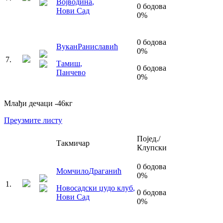
Војводина
,
0
бодова
Нови Сад
0
%
0
бодова
Вукан
Раниславић
0
%
7
.
Тамиш
,
0
бодова
Панчево
0
%
Млађи дечаци
-46
кг
Преузмите листу
Појед./
Такмичар
Клупски
0
бодова
Момчило
Драганић
0
%
1
.
Новосадски џудо клуб
,
0
бодова
Нови Сад
0
%