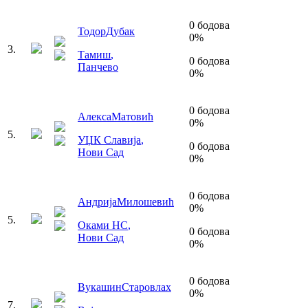
0
бодова
Тодор
Дубак
0
%
3
.
Тамиш
,
0
бодова
Панчево
0
%
0
бодова
Алекса
Матовић
0
%
5
.
УЏК Славија
,
0
бодова
Нови Сад
0
%
0
бодова
Андрија
Милошевић
0
%
5
.
Оками НС
,
0
бодова
Нови Сад
0
%
0
бодова
Вукашин
Старовлах
0
%
7
.