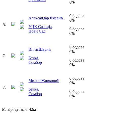
0
%
0
бодова
Александар
Зечевић
0
%
5
.
УЏК Славија
,
0
бодова
Нови Сад
0
%
0
бодова
Илија
Шарић
0
%
7
.
Бачка
,
0
бодова
Сомбор
0
%
0
бодова
Милош
Живковић
0
%
7
.
Бачка
,
0
бодова
Сомбор
0
%
Млађи дечаци
-42
кг