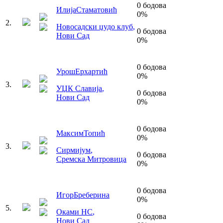
0
бодова
Илија
Стаматовић
0
%
2
.
Новосадски џудо клуб
,
0
бодова
Нови Сад
0
%
0
бодова
Урош
Ерхартић
0
%
3
.
УЏК Славија
,
0
бодова
Нови Сад
0
%
0
бодова
Максим
Топић
0
%
3
.
Сирмијум
,
0
бодова
Сремска Митровица
0
%
0
бодова
Игор
Бреберина
0
%
5
.
Оками НС
,
0
бодова
Нови Сад