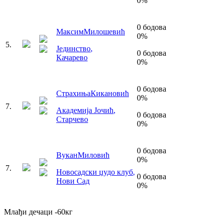
0
%
0
бодова
Максим
Милошевић
0
%
5
.
Јединство
,
0
бодова
Качарево
0
%
0
бодова
Страхиња
Кикановић
0
%
7
.
Академија Јочић
,
0
бодова
Старчево
0
%
0
бодова
Вукан
Миловић
0
%
7
.
Новосадски џудо клуб
,
0
бодова
Нови Сад
0
%
Млађи дечаци
-60
кг