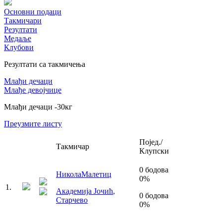
Основни подаци
Такмичари
Резултати
Медаље
Клубови
Резултати са такмичења
Млађи дечаци
Млађе девојчице
Млађи дечаци
-30
кг
Преузмите листу
Појед./
Такмичар
Клупски
0
бодова
Никола
Малетиц
0
%
1
.
Академија Јочић
,
0
бодова
Старчево
0
%