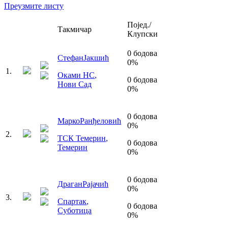
Преузмите листу
Појед./
Такмичар
Клупски
0
бодова
Стефан
Јакшић
0
%
1
.
Оками НС
,
0
бодова
Нови Сад
0
%
0
бодова
Марко
Ранђеловић
0
%
2
.
ТСК Темерин
,
0
бодова
Темерин
0
%
0
бодова
Драган
Рајачић
0
%
3
.
Спартак
,
0
бодова
Суботица
0
%