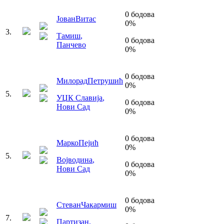
0
бодова
Јован
Витас
0
%
3
.
Тамиш
,
0
бодова
Панчево
0
%
0
бодова
Милорад
Петрушић
0
%
5
.
УЏК Славија
,
0
бодова
Нови Сад
0
%
0
бодова
Марко
Пејић
0
%
5
.
Војводина
,
0
бодова
Нови Сад
0
%
0
бодова
Стеван
Чакармиш
0
%
7
.
Партизан
,