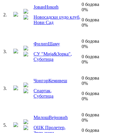
0
бодова
Јован
Никић
0
%
2
.
Новосадски џудо клуб
,
0
бодова
Нови Сад
0
%
0
бодова
Филип
Шаму
0
%
3
.
СУ "Мија&Зорка"
,
0
бодова
Суботица
0
%
0
бодова
Чонгор
Кемивеш
0
%
3
.
Спартак
,
0
бодова
Суботица
0
%
0
бодова
Милош
Вејновић
0
%
5
.
ОЏК Пролетер
,
0
бодова
Зрењанин