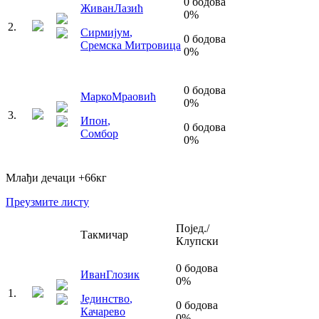
0
бодова
Живан
Лазић
0
%
2
.
Сирмијум
,
0
бодова
Сремска Митровица
0
%
0
бодова
Марко
Мраовић
0
%
3
.
Ипон
,
0
бодова
Сомбор
0
%
Млађи дечаци
+66
кг
Преузмите листу
Појед./
Такмичар
Клупски
0
бодова
Иван
Глозик
0
%
1
.
Јединство
,
0
бодова
Качарево
0
%