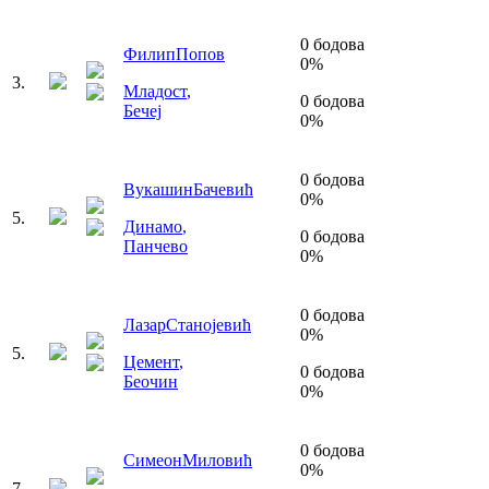
0
бодова
Филип
Попов
0
%
3
.
Младост
,
0
бодова
Бечеј
0
%
0
бодова
Вукашин
Бачевић
0
%
5
.
Динамо
,
0
бодова
Панчево
0
%
0
бодова
Лазар
Станојевић
0
%
5
.
Цемент
,
0
бодова
Беочин
0
%
0
бодова
Симеон
Миловић
0
%
7
.