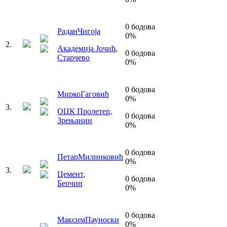
0
бодова
Радан
Чигоја
0
%
2
.
Академија Јочић
,
0
бодова
Старчево
0
%
0
бодова
Мирко
Гаговић
0
%
3
.
ОЏК Пролетер
,
0
бодова
Зрењанин
0
%
0
бодова
Петар
Милинковић
0
%
3
.
Цемент
,
0
бодова
Беочин
0
%
0
бодова
Максим
Пауноски
0
%