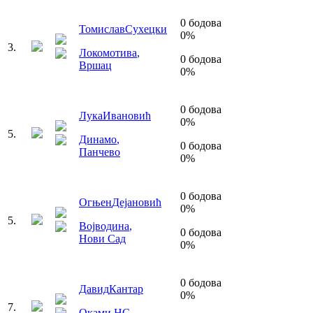
0
бодова
Томислав
Сухецки
0
%
3
.
Локомотива
,
0
бодова
Вршац
0
%
0
бодова
Лука
Ивановић
0
%
5
.
Динамо
,
0
бодова
Панчево
0
%
0
бодова
Огњен
Дејановић
0
%
5
.
Војводина
,
0
бодова
Нови Сад
0
%
0
бодова
Давид
Кантар
0
%
7
.
Оками НС
,