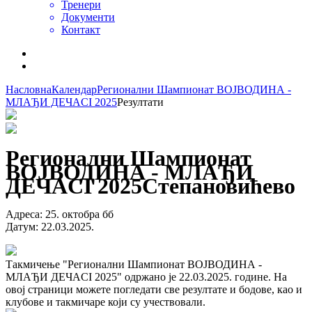
Тренери
Документи
Контакт
Насловна
Календар
Регионални Шампионат ВОЈВОДИНА -
МЛАЂИ ДЕЧАCI 2025
Резултати
Регионални Шампионат
ВОЈВОДИНА - МЛАЂИ
ДЕЧАCI 2025
Степановићево
Адреса
:
25. октобра бб
Датум
:
22.03.2025.
Такмичење "Регионални Шампионат ВОЈВОДИНА -
МЛАЂИ ДЕЧАCI 2025" одржано је 22.03.2025. године. На
овој страници можете погледати све резултате и бодове, као и
клубове и такмичаре који су учествовали.