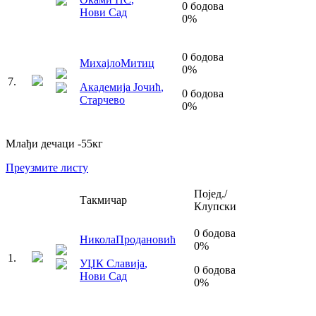
0
бодова
Нови Сад
0
%
0
бодова
Михајло
Митиц
0
%
7
.
Академија Јочић
,
0
бодова
Старчево
0
%
Млађи дечаци
-55
кг
Преузмите листу
Појед./
Такмичар
Клупски
0
бодова
Никола
Продановић
0
%
1
.
УЏК Славија
,
0
бодова
Нови Сад
0
%