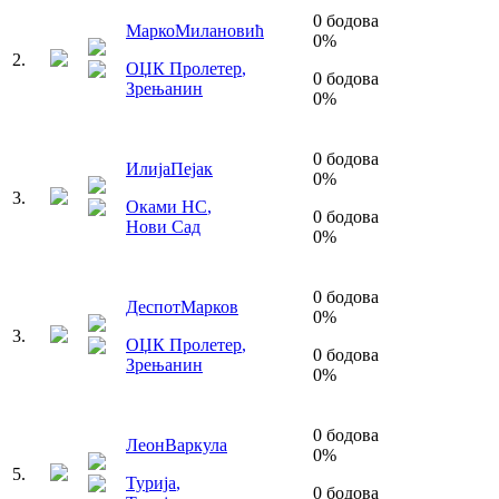
0
бодова
Марко
Милановић
0
%
2
.
ОЏК Пролетер
,
0
бодова
Зрењанин
0
%
0
бодова
Илија
Пејак
0
%
3
.
Оками НС
,
0
бодова
Нови Сад
0
%
0
бодова
Деспот
Марков
0
%
3
.
ОЏК Пролетер
,
0
бодова
Зрењанин
0
%
0
бодова
Леон
Варкула
0
%
5
.
Турија
,
0
бодова