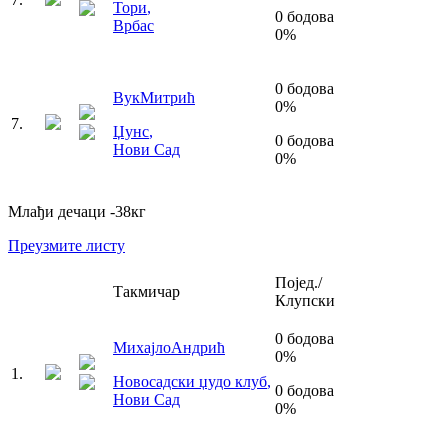
Тори
,
0
бодова
Врбас
0
%
0
бодова
Вук
Митрић
0
%
7
.
Џунс
,
0
бодова
Нови Сад
0
%
Млађи дечаци
-38
кг
Преузмите листу
Појед./
Такмичар
Клупски
0
бодова
Михајло
Андрић
0
%
1
.
Новосадски џудо клуб
,
0
бодова
Нови Сад
0
%