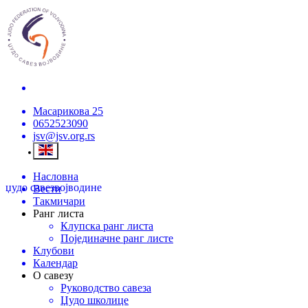
Масарикова 25
0652523090
jsv@jsv.org.rs
Насловна
џудо савез
војводине
Вести
Такмичари
Ранг листа
Клупска ранг листа
Појединачне ранг листе
Клубови
Календар
О савезу
Руководство савеза
Џудо школице