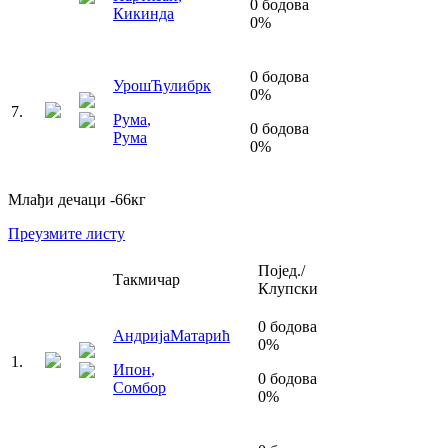
0
бодова
Кикинда
0
%
0
бодова
Урош
Ћулибрк
0
%
7
.
Рума
,
0
бодова
Рума
0
%
Млађи дечаци
-66
кг
Преузмите листу
Појед./
Такмичар
Клупски
0
бодова
Андрија
Матарић
0
%
1
.
Ипон
,
0
бодова
Сомбор
0
%