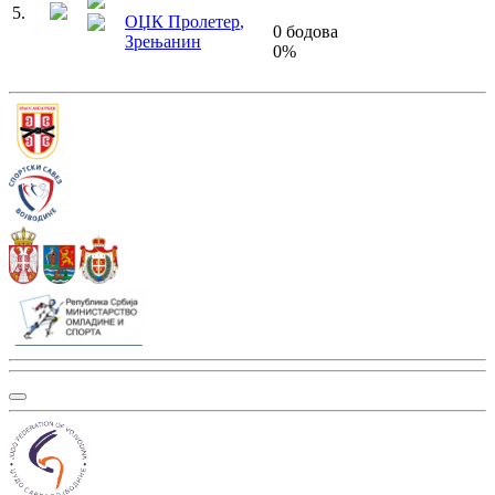
5
.
ОЏК Пролетер
,
0
бодова
Зрењанин
0
%