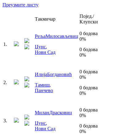
Преузмите листу
Појед./
Такмичар
Клупски
0
бодова
Реља
Милосављевиц
0
%
1
.
Џунс
,
0
бодова
Нови Сад
0
%
0
бодова
Илија
Богдановић
0
%
2
.
Тамиш
,
0
бодова
Панчево
0
%
0
бодова
Милан
Драсковиц
0
%
3
.
Џунс
,
0
бодова
Нови Сад
0
%