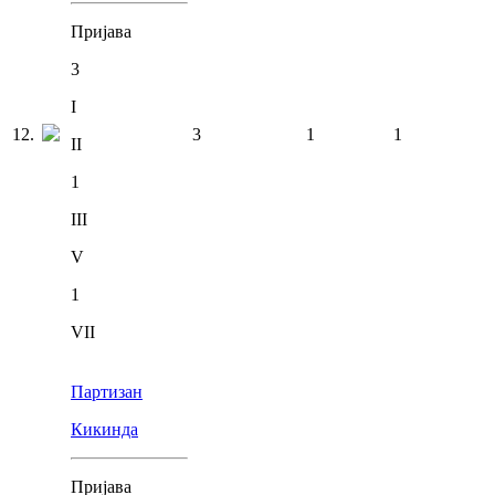
Пријава
3
I
12
.
3
1
1
II
1
III
V
1
VII
Партизан
Кикинда
Пријава