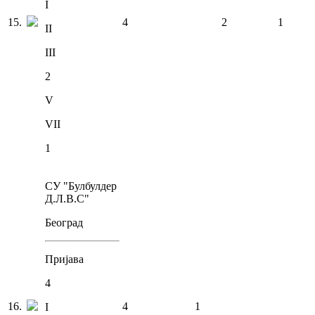
I
15
.
4
2
1
II
III
2
V
VII
1
СУ "Булбулдер
Д.Л.В.С"
Београд
Пријава
4
16
.
4
1
I