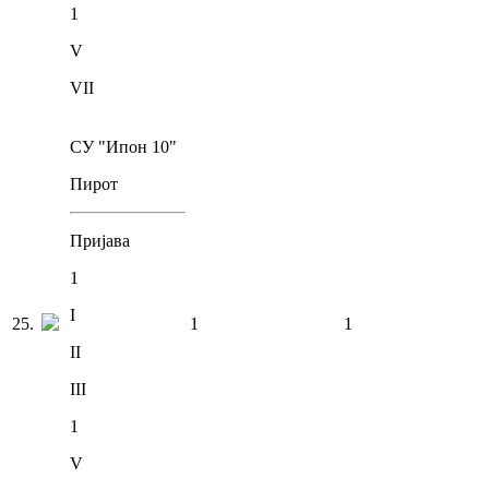
1
V
VII
СУ "Ипон 10"
Пирот
Пријава
1
I
25
.
1
1
II
III
1
V