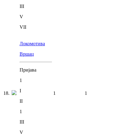
III
V
VII
Локомотива
Вршац
Пријава
1
I
18
.
1
1
II
1
III
V