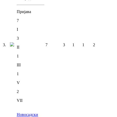
Пријава
7
I
3
3
.
7
3
1
1
2
II
1
III
1
V
2
VII
Новосадски