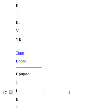
II
1
III
V
VII
Тори
Врбас
Пријава
1
I
17
.
1
1
II
1