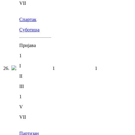
VII
Спартак
Суботица
Пријава
1
I
26
.
1
1
II
III
1
V
VII
Партизан