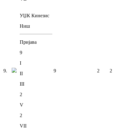
УЏК Кинезис
Ниш
Пријава
9
I
9
.
9
2
2
II
III
2
V
2
VII