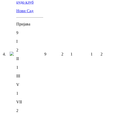
џудо клуб
Нови Сад
Пријава
9
I
2
4
.
9
2
1
1
2
II
1
III
V
1
VII
2