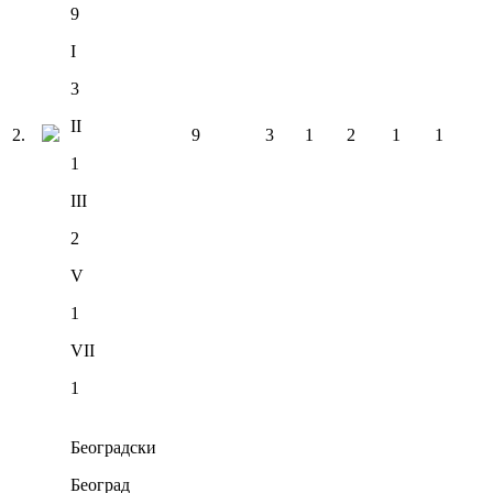
9
I
3
II
2
.
9
3
1
2
1
1
1
III
2
V
1
VII
1
Београдски
Београд