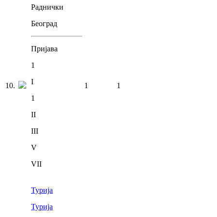
Раднички
Београд
Пријава
1
I
10
.
1
1
1
II
III
V
VII
Турија
Турија