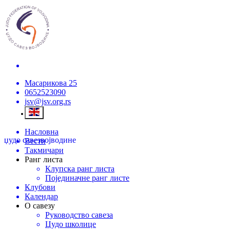
Масарикова 25
0652523090
jsv@jsv.org.rs
Насловна
џудо савез
војводине
Вести
Такмичари
Ранг листа
Клупска ранг листа
Појединачне ранг листе
Клубови
Календар
О савезу
Руководство савеза
Џудо школице