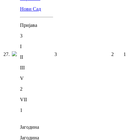
Нови Сад
Пријава
3
I
27
.
3
2
1
II
III
V
2
VII
1
Јагодина
Јагодина