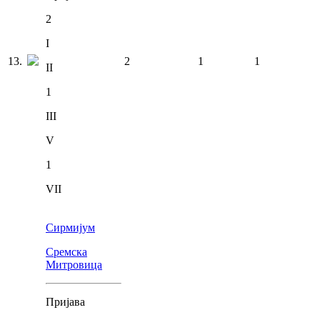
2
I
13
.
2
1
1
II
1
III
V
1
VII
Сирмијум
Сремска
Митровица
Пријава