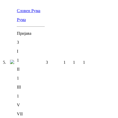
Словен Рума
Рума
Пријава
3
I
1
5
.
3
1
1
1
II
1
III
1
V
VII