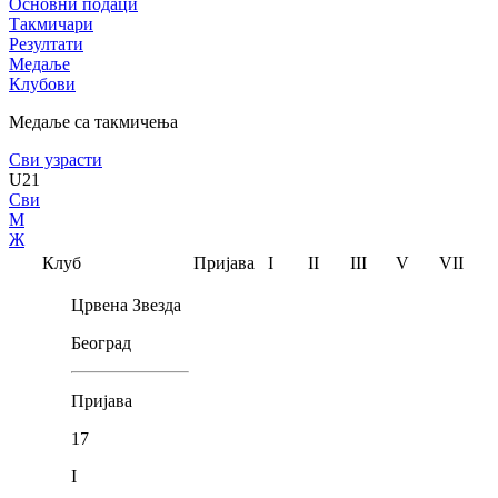
Основни подаци
Такмичари
Резултати
Медаље
Клубови
Медаље са такмичења
Сви узрасти
U21
Сви
М
Ж
Клуб
Пријава
I
II
III
V
VII
Црвена Звезда
Београд
Пријава
17
I