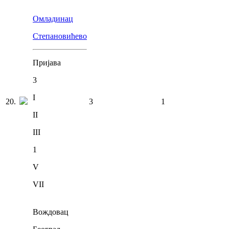
Омладинац
Степановићево
Пријава
3
I
20
.
3
1
II
III
1
V
VII
Вождовац