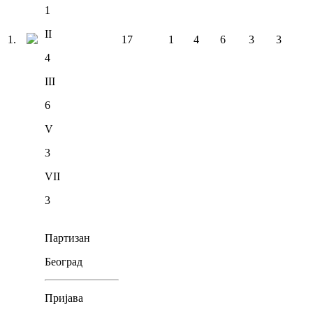
1
II
1
.
17
1
4
6
3
3
4
III
6
V
3
VII
3
Партизан
Београд
Пријава