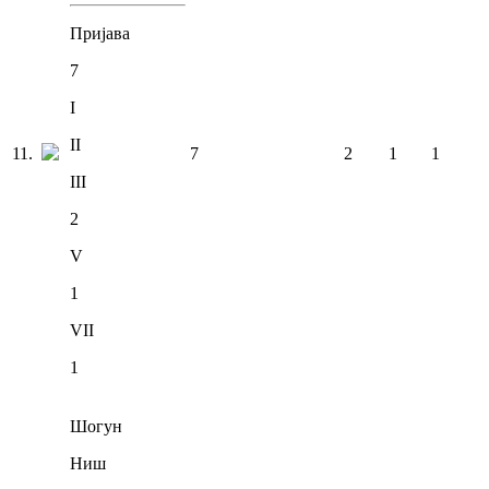
Пријава
7
I
II
11
.
7
2
1
1
III
2
V
1
VII
1
Шогун
Ниш