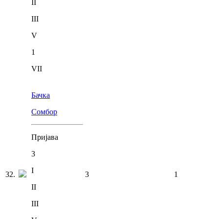
II
III
V
1
VII
Бачка
Сомбор
Пријава
3
I
32
.
3
1
II
III