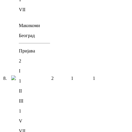
VII
Макикоми
Београд
Пријава
2
I
8
.
2
1
1
1
II
III
1
V
VII