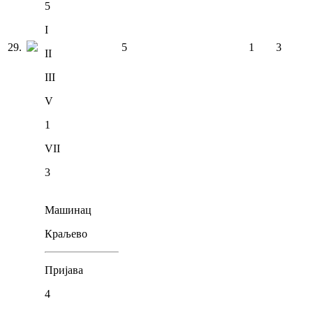
5
I
29
.
5
1
3
II
III
V
1
VII
3
Машинац
Краљево
Пријава
4