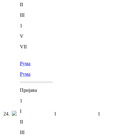
II
III
1
V
VII
Рума
Рума
Пријава
1
I
24
.
1
1
II
III