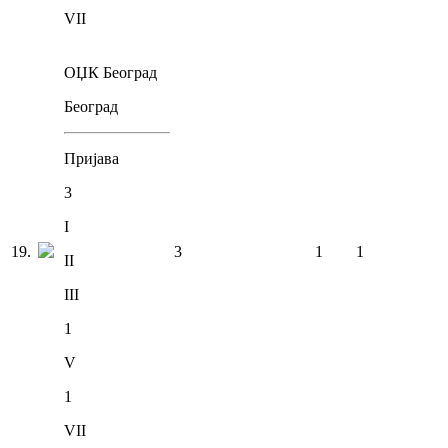
VII
ОЏК Београд
Београд
Пријава
3
I
19
.
3
1
1
II
III
1
V
1
VII