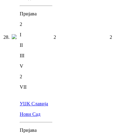
Пријава
2
I
28
.
2
2
II
III
V
2
VII
УЏК Славија
Нови Сад
Пријава