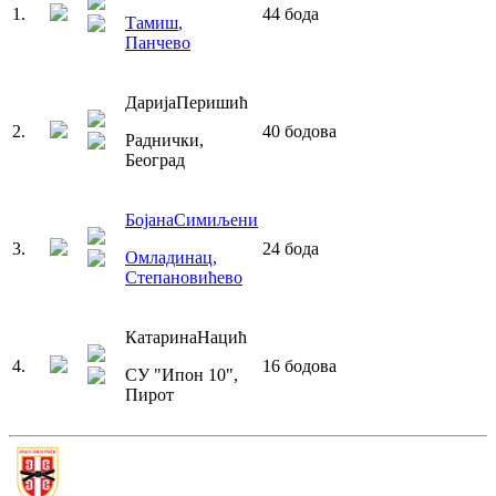
1
.
44
бода
Тамиш
,
Панчево
Дарија
Перишић
2
.
40
бодова
Раднички
,
Београд
Бојана
Симиљени
3
.
24
бода
Омладинац
,
Степановићево
Катарина
Нацић
4
.
16
бодова
СУ "Ипон 10"
,
Пирот