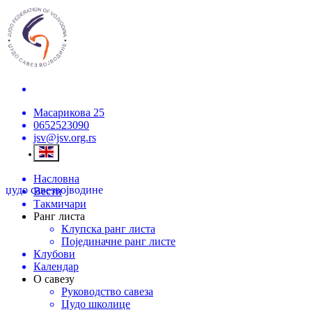
Масарикова 25
0652523090
jsv@jsv.org.rs
Насловна
џудо савез
војводине
Вести
Такмичари
Ранг листа
Клупска ранг листа
Појединачне ранг листе
Клубови
Календар
О савезу
Руководство савеза
Џудо школице