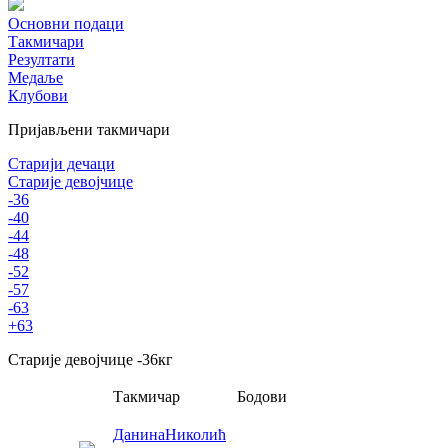
Основни подаци
Такмичари
Резултати
Медаље
Клубови
Пријављени такмичари
Старији дечаци
Старије девојчице
-36
-40
-44
-48
-52
-57
-63
+63
Старије девојчице
-36
кг
Такмичар
Бодови
Данина
Николић