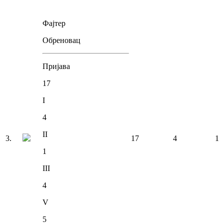
Фајтер
Обреновац
Пријава
17
I
4
II
3
.
17
4
1
1
III
4
V
5