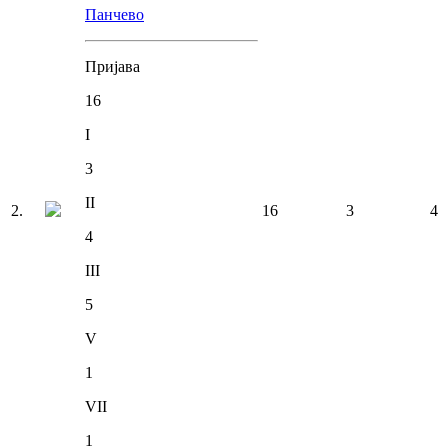
Панчево
Пријава
16
I
3
II
2
.
16
3
4
4
III
5
V
1
VII
1