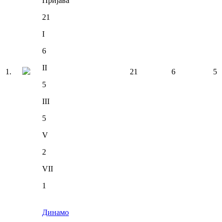
Пријава
21
I
6
II
1
.
21
6
5
5
III
5
V
2
VII
1
Динамо