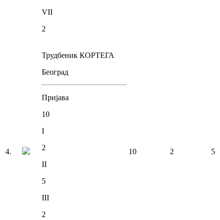
VII
2
Трудбеник КОРТЕГА
Београд
Пријава
10
I
2
4
.
10
2
5
II
5
III
2