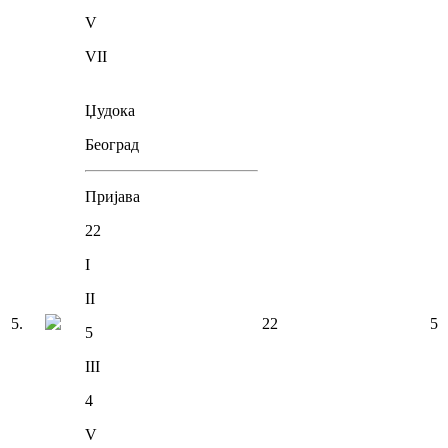
V
VII
Џудока
Београд
Пријава
22
I
II
5
.
22
5
5
III
4
V