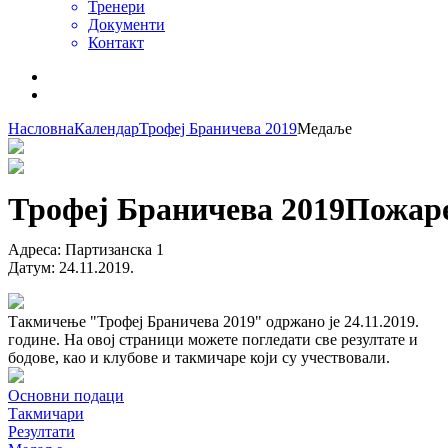
Тренери
Документи
Контакт
Насловна
Календар
Трофеј Браничева 2019
Медаље
Трофеј Браничева 2019
Пожар
Адреса
:
Партизанска 1
Датум
:
24.11.2019.
Такмичење "Трофеј Браничева 2019" одржано је 24.11.2019.
године. На овој страници можете погледати све резултате и
бодове, као и клубове и такмичаре који су учествовали.
Основни подаци
Такмичари
Резултати