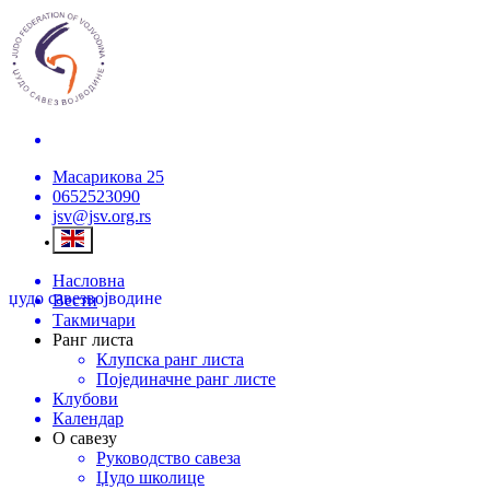
Масарикова 25
0652523090
jsv@jsv.org.rs
Насловна
џудо савез
војводине
Вести
Такмичари
Ранг листа
Клупска ранг листа
Појединачне ранг листе
Клубови
Календар
О савезу
Руководство савеза
Џудо школице