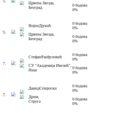
5
.
Црвена Звезда
,
0
бодова
Београд
0
%
0
бодова
Војин
Дјукић
0
%
5
.
Црвена Звезда
,
0
бодова
Београд
0
%
0
бодова
Стефан
Ранђеловић
0
%
7
.
СУ "Академија Ивезић"
,
0
бодова
Ниш
0
%
0
бодова
Давид
Спироски
0
%
7
.
Дрим
,
0
бодова
Струга
0
%