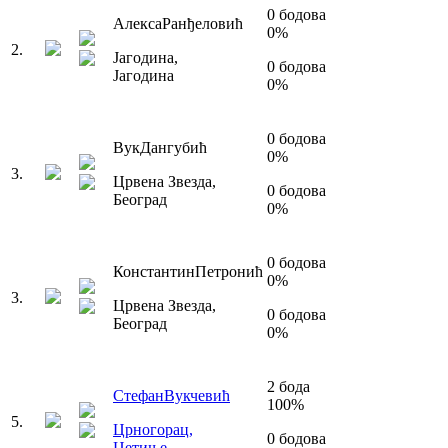
0
бодова
Алекса
Ранђеловић
0
%
2
.
Јагодина
,
0
бодова
Јагодина
0
%
0
бодова
Вук
Дангубић
0
%
3
.
Црвена Звезда
,
0
бодова
Београд
0
%
0
бодова
Константин
Петронић
0
%
3
.
Црвена Звезда
,
0
бодова
Београд
0
%
2
бода
Стефан
Вукчевић
100
%
5
.
Црногорац
,
0
бодова
Цетиње