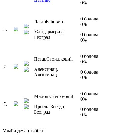
0
%
0
бодова
Лазар
Бабовић
0
%
5
.
Жандармерија
,
0
бодова
Београд
0
%
0
бодова
Петар
Стоиљковић
0
%
7
.
Алексинац
,
0
бодова
Алексинац
0
%
0
бодова
Милош
Степановић
0
%
7
.
Црвена Звезда
,
0
бодова
Београд
0
%
Млађи дечаци
-50
кг