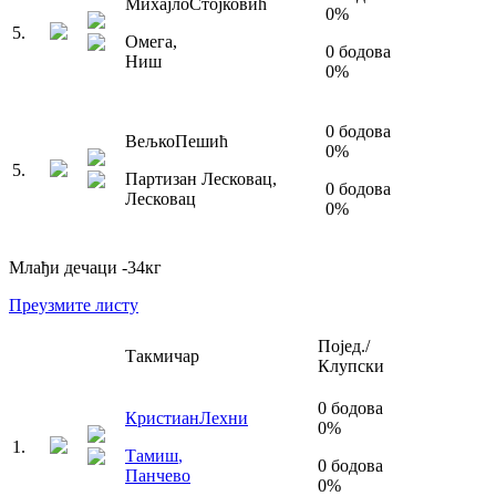
Михајло
Стојковић
0
%
5
.
Омега
,
0
бодова
Ниш
0
%
0
бодова
Вељко
Пешић
0
%
5
.
Партизан Лесковац
,
0
бодова
Лесковац
0
%
Млађи дечаци
-34
кг
Преузмите листу
Појед./
Такмичар
Клупски
0
бодова
Кристиан
Лехни
0
%
1
.
Тамиш
,
0
бодова
Панчево
0
%