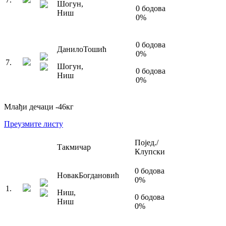
Шогун
,
0
бодова
Ниш
0
%
0
бодова
Данило
Тошић
0
%
7
.
Шогун
,
0
бодова
Ниш
0
%
Млађи дечаци
-46
кг
Преузмите листу
Појед./
Такмичар
Клупски
0
бодова
Новак
Богдановић
0
%
1
.
Ниш
,
0
бодова
Ниш
0
%