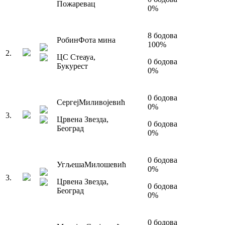
Пожаревац
0
%
8
бодова
Робин
Фота мина
100
%
2
.
ЦС Стеауа
,
0
бодова
Букурест
0
%
0
бодова
Сергеј
Миливојевић
0
%
3
.
Црвена Звезда
,
0
бодова
Београд
0
%
0
бодова
Угљеша
Милошевић
0
%
3
.
Црвена Звезда
,
0
бодова
Београд
0
%
0
бодова