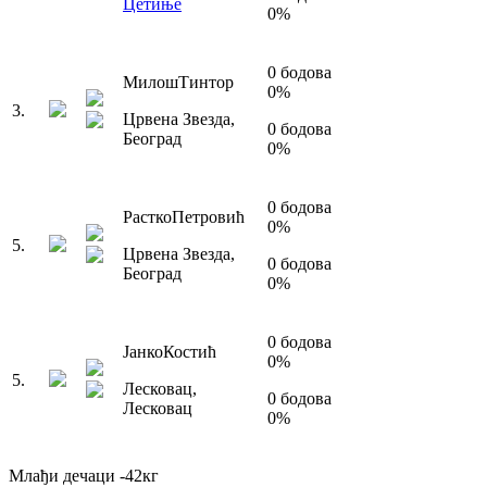
Цетиње
0
%
0
бодова
Милош
Тинтор
0
%
3
.
Црвена Звезда
,
0
бодова
Београд
0
%
0
бодова
Растко
Петровић
0
%
5
.
Црвена Звезда
,
0
бодова
Београд
0
%
0
бодова
Јанко
Костић
0
%
5
.
Лесковац
,
0
бодова
Лесковац
0
%
Млађи дечаци
-42
кг