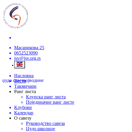
Масарикова 25
0652523090
jsv@jsv.org.rs
Насловна
џудо савез
војводине
Вести
Такмичари
Ранг листа
Клупска ранг листа
Појединачне ранг листе
Клубови
Календар
О савезу
Руководство савеза
Џудо школице