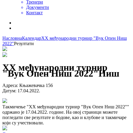
Тренери
Документи
Контакт
Насловна
Календар
XX међународни турнир "Вук Опен Ниш
2022"
Резултати
XX међународни турнир
"Вук Опен Ниш 2022"
Ниш
Адреса
:
Књажевачка 156
Датум
:
17.04.2022.
Такмичење "XX међународни турнир "Вук Опен Ниш 2022""
одржано је 17.04.2022. године. На овој страници можете
погледати све резултате и бодове, као и клубове и такмичаре
који су учествовали.