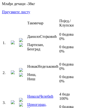
Млађи дечаци
-38
кг
Преузмите листу
Појед./
Такмичар
Клупски
0
бодова
Данило
Стојковић
0
%
1
.
Партизан
,
0
бодова
Београд
0
%
0
бодова
Новак
Недељковић
0
%
2
.
Ниш
,
0
бодова
Ниш
0
%
4
бода
Никола
Челебић
100
%
3
.
Црногорац
,
0
бодова