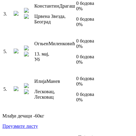
0
бодова
Константин
Драгаш
0
%
3
.
Црвена Звезда
,
0
бодова
Београд
0
%
0
бодова
Огњен
Миленковић
0
%
5
.
13. мај
,
0
бодова
Уб
0
%
0
бодова
Илија
Манев
0
%
5
.
Лесковац
,
0
бодова
Лесковац
0
%
Млађи дечаци
-60
кг
Преузмите листу