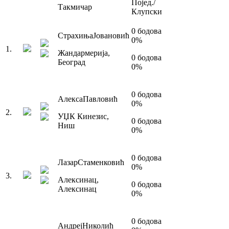
Појед./
Такмичар
Клупски
0
бодова
Страхиња
Јовановић
0
%
1
.
Жандармерија
,
0
бодова
Београд
0
%
0
бодова
Алекса
Павловић
0
%
2
.
УЏК Кинезис
,
0
бодова
Ниш
0
%
0
бодова
Лазар
Стаменковић
0
%
3
.
Алексинац
,
0
бодова
Алексинац
0
%
0
бодова
Андреј
Николић