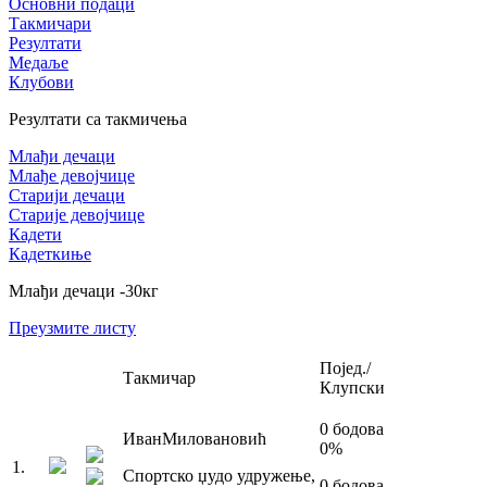
Основни подаци
Такмичари
Резултати
Медаље
Клубови
Резултати са такмичења
Млађи дечаци
Млађе девојчице
Старији дечаци
Старије девојчице
Кадети
Кадеткиње
Млађи дечаци
-30
кг
Преузмите листу
Појед./
Такмичар
Клупски
0
бодова
Иван
Миловановић
0
%
1
.
Спортско џудо удружење
,
0
бодова