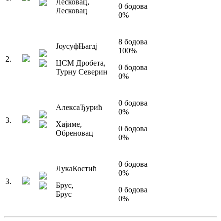
Лесковац
,
0
бодова
Лесковац
0
%
8
бодова
Јоусуф
Њагдј
100
%
2
.
ЦСМ Дробета
,
0
бодова
Турну Северин
0
%
0
бодова
Алекса
Ђурић
0
%
3
.
Хајиме
,
0
бодова
Обреновац
0
%
0
бодова
Лука
Костић
0
%
3
.
Брус
,
0
бодова
Брус
0
%