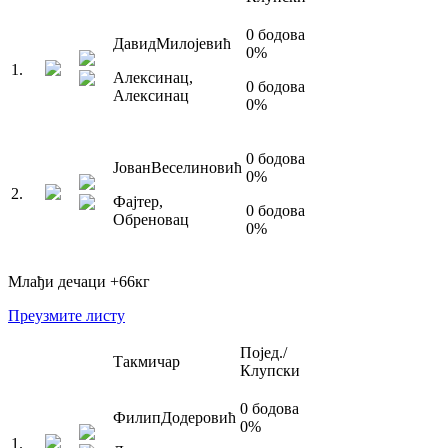
0
бодова
Давид
Милојевић
0
%
1
.
Алексинац
,
0
бодова
Алексинац
0
%
0
бодова
Јован
Веселиновић
0
%
2
.
Фајтер
,
0
бодова
Обреновац
0
%
Млађи дечаци
+66
кг
Преузмите листу
Појед./
Такмичар
Клупски
0
бодова
Филип
Додеровић
0
%
1
.