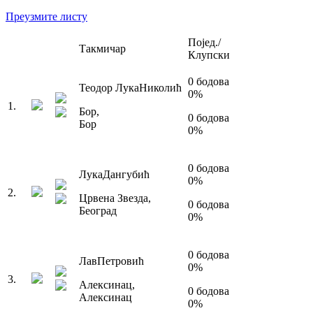
Преузмите листу
Појед./
Такмичар
Клупски
0
бодова
Теодор Лука
Николић
0
%
1
.
Бор
,
0
бодова
Бор
0
%
0
бодова
Лука
Дангубић
0
%
2
.
Црвена Звезда
,
0
бодова
Београд
0
%
0
бодова
Лав
Петровић
0
%
3
.
Алексинац
,
0
бодова
Алексинац
0
%