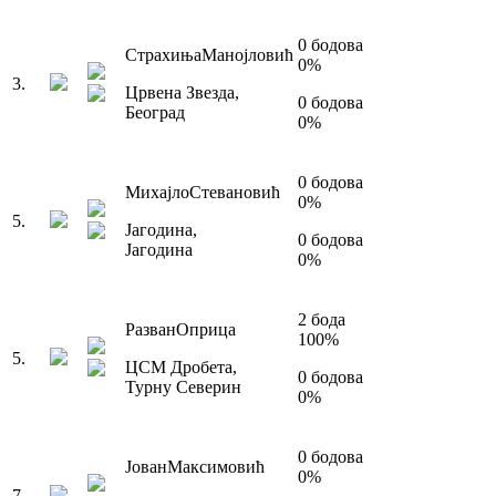
0
бодова
Страхиња
Манојловић
0
%
3
.
Црвена Звезда
,
0
бодова
Београд
0
%
0
бодова
Михајло
Стевановић
0
%
5
.
Јагодина
,
0
бодова
Јагодина
0
%
2
бода
Разван
Оприца
100
%
5
.
ЦСМ Дробета
,
0
бодова
Турну Северин
0
%
0
бодова
Јован
Максимовић
0
%
7
.