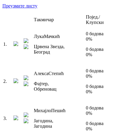
Преузмите листу
Појед./
Такмичар
Клупски
0
бодова
Лука
Мачкић
0
%
1
.
Црвена Звезда
,
0
бодова
Београд
0
%
0
бодова
Алекса
Степић
0
%
2
.
Фајтер
,
0
бодова
Обреновац
0
%
0
бодова
Михајло
Пешић
0
%
3
.
Јагодина
,
0
бодова
Јагодина
0
%