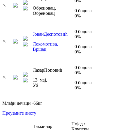
0
%
3
.
Обреновац
,
0
бодова
Обреновац
0
%
0
бодова
Јован
Деспотовић
0
%
5
.
Локомотива
,
0
бодова
Вршац
0
%
0
бодова
Лазар
Поповић
0
%
5
.
13. мај
,
0
бодова
Уб
0
%
Млађи дечаци
-66
кг
Преузмите листу
Појед./
Такмичар
Клупски