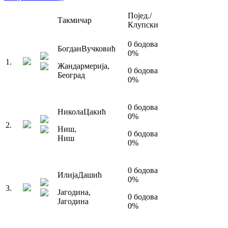
Појед./
Такмичар
Клупски
0
бодова
Богдан
Вучковић
0
%
1
.
Жандармерија
,
0
бодова
Београд
0
%
0
бодова
Никола
Цакић
0
%
2
.
Ниш
,
0
бодова
Ниш
0
%
0
бодова
Илија
Дашић
0
%
3
.
Јагодина
,
0
бодова
Јагодина
0
%