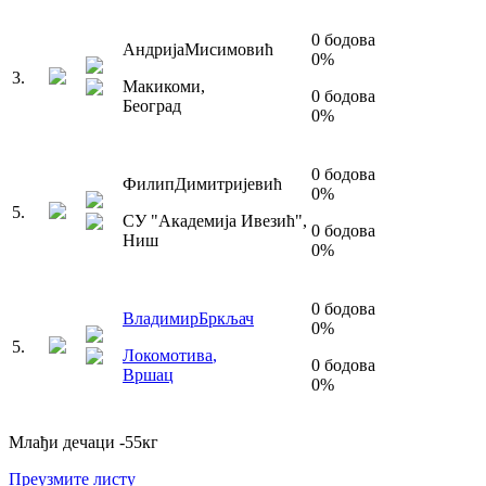
0
бодова
Андрија
Мисимовић
0
%
3
.
Макикоми
,
0
бодова
Београд
0
%
0
бодова
Филип
Димитријевић
0
%
5
.
СУ "Академија Ивезић"
,
0
бодова
Ниш
0
%
0
бодова
Владимир
Бркљач
0
%
5
.
Локомотива
,
0
бодова
Вршац
0
%
Млађи дечаци
-55
кг
Преузмите листу