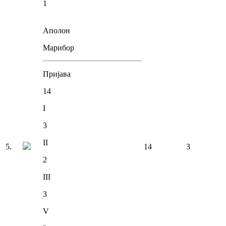
1
Аполон
Марибор
Пријава
14
I
3
II
5
.
14
3
2
III
3
V