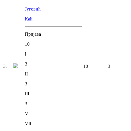
Југовић
Каћ
Пријава
10
I
3
3
.
10
3
II
3
III
3
V
VII