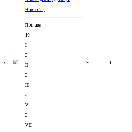
Нови Сад
Пријава
19
I
3
2
.
19
3
II
3
III
4
V
3
VII