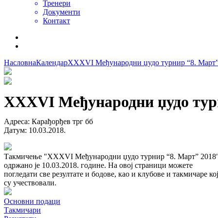
Тренери
Документи
Контакт
Насловна
Календар
XXXVI Међународни џудо турнир “8. Март”
XXXVI Међународни џудо турн
Адреса
:
Карађорђев трг бб
Датум
:
10.03.2018.
Такмичење "XXXVI Међународни џудо турнир “8. Март” 2018
одржано је 10.03.2018. године. На овој страници можете
погледати све резултате и бодове, као и клубове и такмичаре ко
су учествовали.
Основни подаци
Такмичари