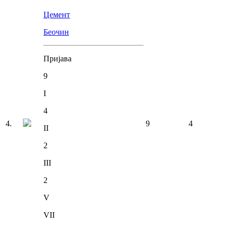
Цемент
Беочин
Пријава
9
I
4
4
.
9
4
II
2
III
2
V
VII