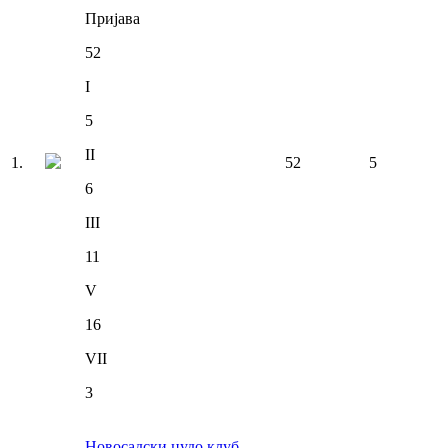
Пријава
52
I
5
II
1
.
52
5
6
III
11
V
16
VII
3
Новосадски џудо клуб