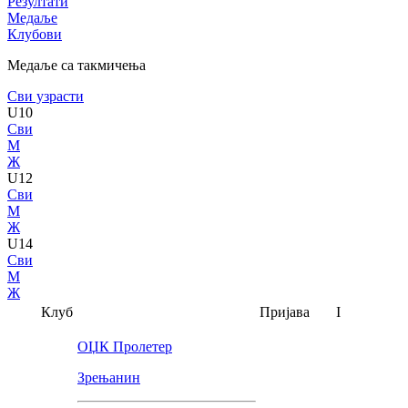
Резултати
Медаље
Клубови
Медаље са такмичења
Сви узрасти
U10
Сви
М
Ж
U12
Сви
М
Ж
U14
Сви
М
Ж
Клуб
Пријава
I
ОЏК Пролетер
Зрењанин