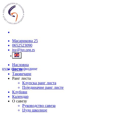
Масарикова 25
0652523090
jsv@jsv.org.rs
Насловна
џудо савез
војводине
Вести
Такмичари
Ранг листа
Клупска ранг листа
Појединачне ранг листе
Клубови
Календар
О савезу
Руководство савеза
Џудо школице