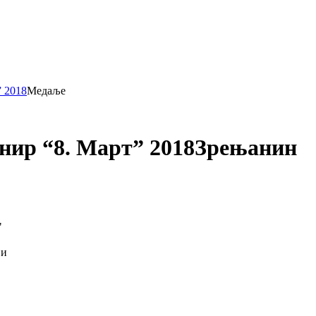
 2018
Медаље
ир “8. Март” 2018
Зрењанин
"
ји