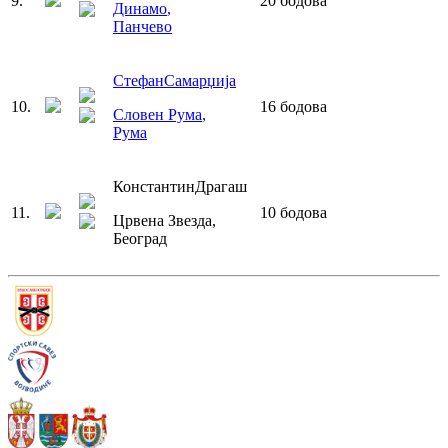
9
.
20
бодова
Динамо
,
Панчево
Стефан
Самарџија
10
.
16
бодова
Словен Рума
,
Рума
Константин
Драгаш
11
.
10
бодова
Црвена Звезда
,
Београд