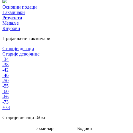
Основни подаци
Такмичари
Резултати
Медаље
Клубови
Пријављени такмичари
Старији дечаци
Старије девојчице
-34
-38
-42
-46
-50
-55
-60
-66
-73
+73
Старији дечаци
-66
кг
Такмичар
Бодови