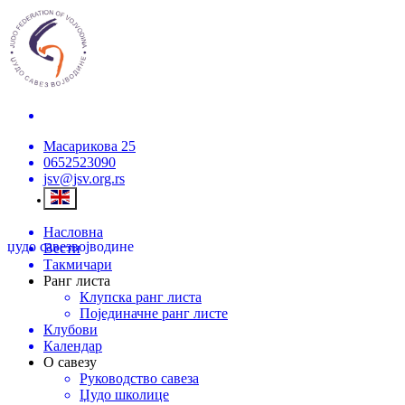
Масарикова 25
0652523090
jsv@jsv.org.rs
Насловна
џудо савез
војводине
Вести
Такмичари
Ранг листа
Клупска ранг листа
Појединачне ранг листе
Клубови
Календар
О савезу
Руководство савеза
Џудо школице