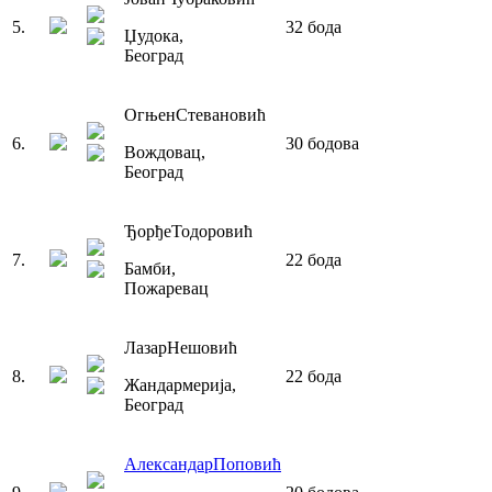
5
.
32
бода
Џудока
,
Београд
Огњен
Стевановић
6
.
30
бодова
Вождовац
,
Београд
Ђорђе
Тодоровић
7
.
22
бода
Бамби
,
Пожаревац
Лазар
Нешовић
8
.
22
бода
Жандармерија
,
Београд
Александар
Поповић