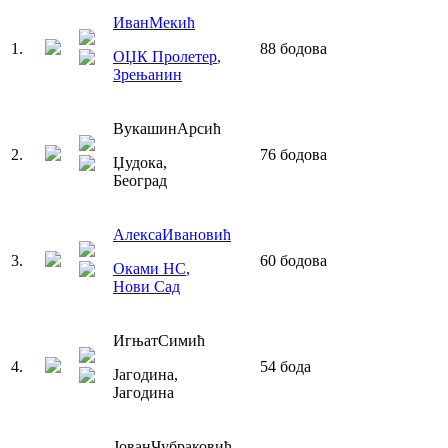
Иван
Мекић
1
.
88
бодова
ОЏК Пролетер
,
Зрењанин
Вукашин
Арсић
2
.
76
бодова
Џудока
,
Београд
Алекса
Ивановић
3
.
60
бодова
Оками НС
,
Нови Сад
Игњат
Симић
4
.
54
бода
Јагодина
,
Јагодина
Јован
Чубраковић